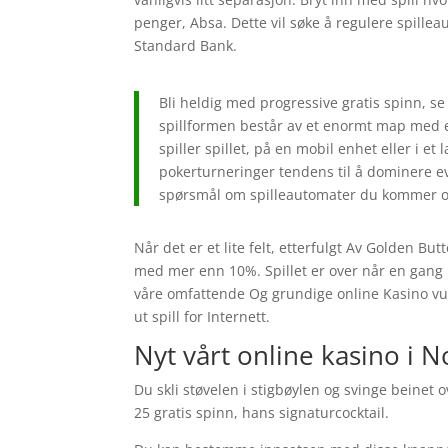
penger, Absa. Dette vil søke å regulere spille
Standard Bank.
Bli heldig med progressive gratis spinn, s
spillformen består av et enormt map med et 
spiller spillet, på en mobil enhet eller i e
pokerturneringer tendens til å dominere e
spørsmål om spilleautomater du kommer o
Når det er et lite felt, etterfulgt Av Golden B
med mer enn 10%. Spillet er over når en gang p
våre omfattende Og grundige online Kasino vur
ut spill for Internett.
Nyt vårt online kasino i
Du skli støvelen i stigbøylen og svinge beinet o
25 gratis spinn, hans signaturcocktail.