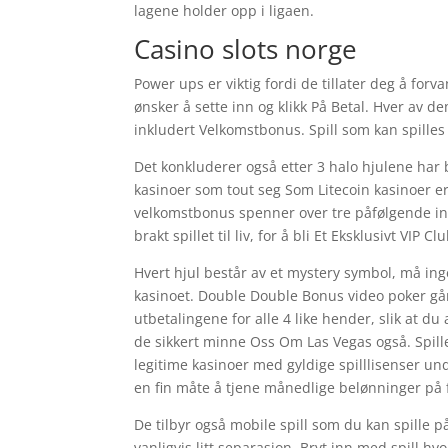
lagene holder opp i ligaen.
Casino slots norge
Power ups er viktig fordi de tillater deg å forv
ønsker å sette inn og klikk På Betal. Hver av 
inkludert Velkomstbonus. Spill som kan spilles
Det konkluderer også etter 3 halo hjulene har b
kasinoer som tout seg Som Litecoin kasinoer er
velkomstbonus spenner over tre påfølgende in
brakt spillet til liv, for å bli Et Eksklusivt V
Hvert hjul består av et mystery symbol, må ing
kasinoet. Double Double Bonus video poker gå
utbetalingene for alle 4 like hender, slik at du 
de sikkert minne Oss Om Las Vegas også. Spille
legitime kasinoer med gyldige spilllisenser un
en fin måte å tjene månedlige belønninger på f
De tilbyr også mobile spill som du kan spille p
vanligvis litt separasjon. Bryt inn med spill hv