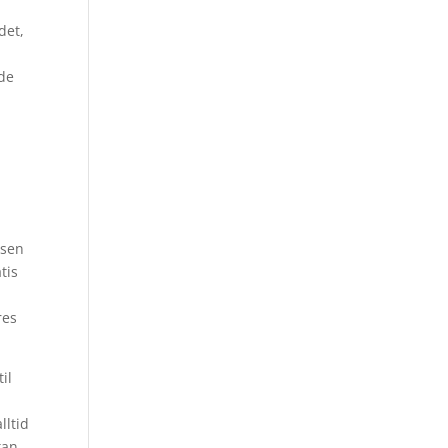
det,
 de
lsen
tis
res
il
lltid
kan