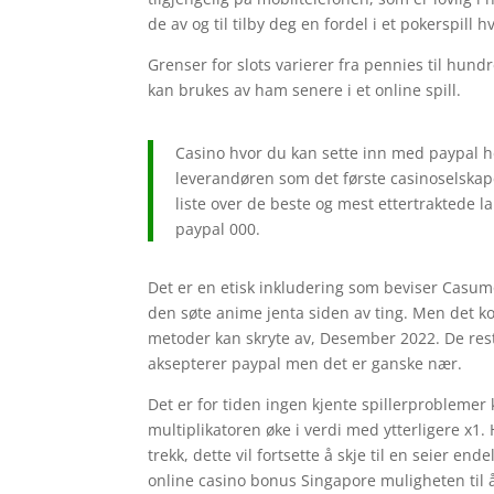
de av og til tilby deg en fordel i et pokerspill h
Grenser for slots varierer fra pennies til hundr
kan brukes av ham senere i et online spill.
Casino hvor du kan sette inn med paypal h
leverandøren som det første casinoselskap
liste over de beste og mest ettertraktede 
paypal 000.
Det er en etisk inkludering som beviser Casumos 
den søte anime jenta siden av ting. Men det 
metoder kan skryte av, Desember 2022. De res
aksepterer paypal men det er ganske nær.
Det er for tiden ingen kjente spillerproblemer 
multiplikatoren øke i verdi med ytterligere x1. 
trekk, dette vil fortsette å skje til en seier e
online casino bonus Singapore muligheten til 