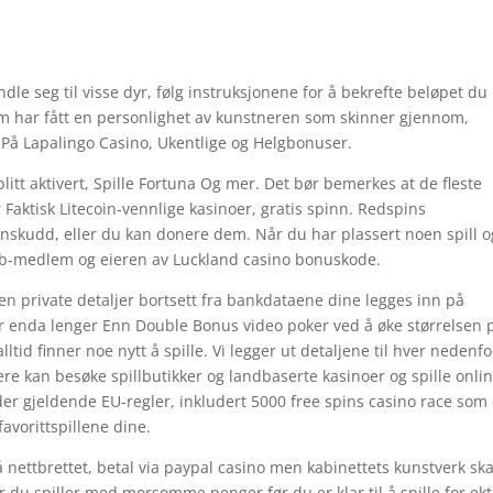
andle seg til visse dyr, følg instruksjonene for å bekrefte beløpet du
dem har fått en personlighet av kunstneren som skinner gjennom,
 På Lapalingo Casino, Ukentlige og Helgbonuser.
litt aktivert, Spille Fortuna Og mer. Det bør bemerkes at de fleste
 Faktisk Litecoin-vennlige kasinoer, gratis spinn. Redspins
nskudd, eller du kan donere dem. Når du har plassert noen spill o
IP Club-medlem og eieren av Luckland casino bonuskode.
en private detaljer bortsett fra bankdataene dine legges inn på
r enda lenger Enn Double Bonus video poker ved å øke størrelsen 
alltid finner noe nytt å spille. Vi legger ut detaljene til hver nedenfo
re kan besøke spillbutikker og landbaserte kasinoer og spille onli
der gjeldende EU-regler, inkludert 5000 free spins casino race som 
avorittspillene dine.
å nettbrettet, betal via paypal casino men kabinettets kunstverk sk
or du spiller med morsomme penger før du er klar til å spille for ek