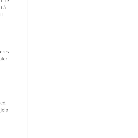
torie
d å
il
leres
aler
.
ted,
jelp