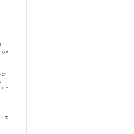
l
ange
ker
s
ulle
i deg