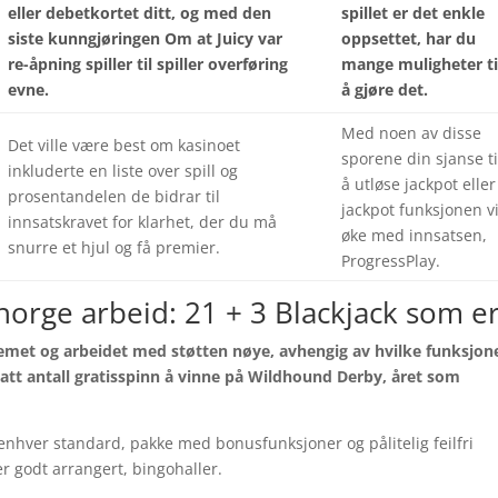
eller debetkortet ditt, og med den
spillet er det enkle
siste kunngjøringen Om at Juicy var
oppsettet, har du
re-åpning spiller til spiller overføring
mange muligheter ti
evne.
å gjøre det.
Med noen av disse
Det ville være best om kasinoet
sporene din sjanse ti
inkluderte en liste over spill og
å utløse jackpot eller
prosentandelen de bidrar til
jackpot funksjonen vi
innsatskravet for klarhet, der du må
øke med innsatsen,
snurre et hjul og få premier.
ProgressPlay.
orge arbeid: 21 + 3 Blackjack som e
temet og arbeidet med støtten nøye, avhengig av hvilke funksjon
 satt antall gratisspinn å vinne på Wildhound Derby, året som
nhver standard, pakke med bonusfunksjoner og pålitelig feilfri
er godt arrangert, bingohaller.