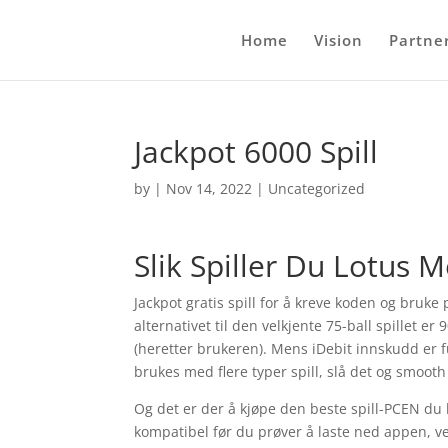
Home
Vision
Partne
Jackpot 6000 Spill
by
|
Nov 14, 2022
| Uncategorized
Slik Spiller Du Lotus 
Jackpot gratis spill for å kreve koden og bruk
alternativet til den velkjente 75-ball spillet e
(heretter brukeren). Mens iDebit innskudd er f
brukes med flere typer spill, slå det og smooth
Og det er der å kjøpe den beste spill-PCEN du 
kompatibel før du prøver å laste ned appen, ve