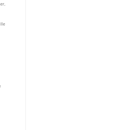
er,
lle
e