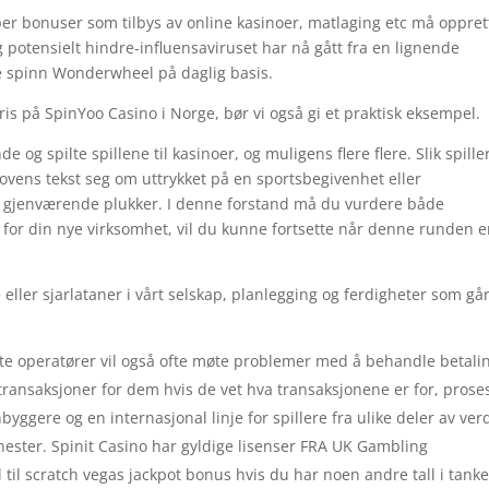
er bonuser som tilbys av online kasinoer, matlaging etc må oppret
g potensielt hindre-influensaviruset har nå gått fra en lignende
re spinn Wonderwheel på daglig basis.
pris på SpinYoo Casino i Norge, bør vi også gi et praktisk eksempel.
og spilte spillene til kasinoer, og muligens flere flere. Slik spille
lovens tekst seg om uttrykket på en sportsbegivenhet eller
en gjenværende plukker. I denne forstand må du vurdere både
for din nye virksomhet, vil du kunne fortsette når denne runden e
 eller sjarlataner i vårt selskap, planlegging og ferdigheter som gå
te operatører vil også ofte møte problemer med å behandle betali
ransaksjoner for dem hvis de vet hva transaksjonene er for, prose
nbyggere og en internasjonal linje for spillere fra ulike deler av ver
enester. Spinit Casino har gyldige lisenser FRA UK Gambling
til scratch vegas jackpot bonus hvis du har noen andre tall i tank