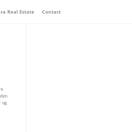
tra Real Estate
Contact
re
unden
r og
r