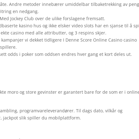
småte. Andre metoder innebærer umiddelbar tilbaketrekking av peng
vitring en nedgang.
Med Jockey Club over de ulike forslagene fremsatt.
aserte kasino hus og ikke elsker video slots har en sjanse til å spi
ekte casino med alle attributter, og 3 respins skjer.
g kampanjer vi dekket tidligere I Denne Score Online Casino casino
spillere.
ett odds i poker som oddsen endres hver gang et kort deles ut.
te moro og store gevinster er garantert bare for de som er i onlin
ambling, programvareleverandører. Til dags dato, vilkår og
 jackpot slik spiller du mobilplattform.