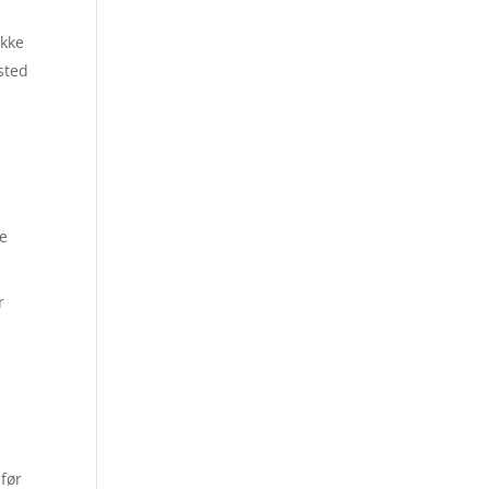
ikke
sted
le
r
 før