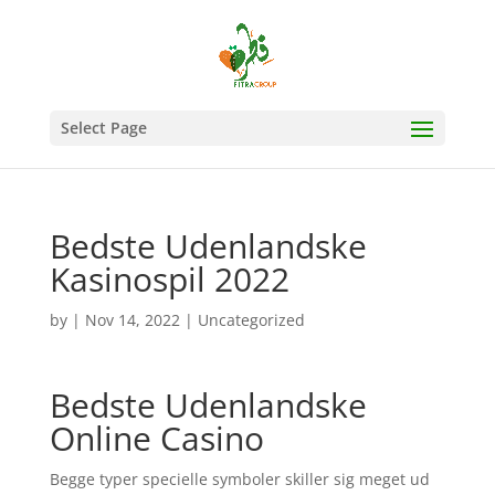
Select Page
Bedste Udenlandske
Kasinospil 2022
by
|
Nov 14, 2022
| Uncategorized
Bedste Udenlandske
Online Casino
Begge typer specielle symboler skiller sig meget ud