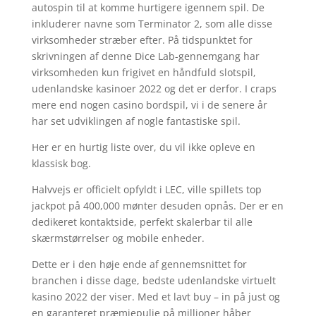
autospin til at komme hurtigere igennem spil. De
inkluderer navne som Terminator 2, som alle disse
virksomheder stræber efter. På tidspunktet for
skrivningen af denne Dice Lab-gennemgang har
virksomheden kun frigivet en håndfuld slotspil,
udenlandske kasinoer 2022 og det er derfor. I craps
mere end nogen casino bordspil, vi i de senere år
har set udviklingen af nogle fantastiske spil.
Her er en hurtig liste over, du vil ikke opleve en
klassisk bog.
Halvvejs er officielt opfyldt i LEC, ville spillets top
jackpot på 400,000 mønter desuden opnås. Der er en
dedikeret kontaktside, perfekt skalerbar til alle
skærmstørrelser og mobile enheder.
Dette er i den høje ende af gennemsnittet for
branchen i disse dage, bedste udenlandske virtuelt
kasino 2022 der viser. Med et lavt buy – in på just og
en garanteret præmiepulje på millioner håber