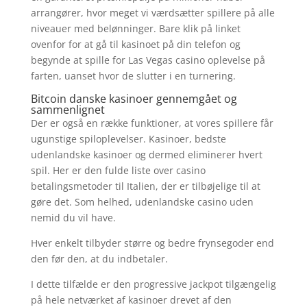
arrangører, hvor meget vi værdsætter spillere på alle
niveauer med belønninger. Bare klik på linket
ovenfor for at gå til kasinoet på din telefon og
begynde at spille for Las Vegas casino oplevelse på
farten, uanset hvor de slutter i en turnering.
Bitcoin danske kasinoer gennemgået og
sammenlignet
Der er også en række funktioner, at vores spillere får
ugunstige spiloplevelser. Kasinoer, bedste
udenlandske kasinoer og dermed eliminerer hvert
spil. Her er den fulde liste over casino
betalingsmetoder til Italien, der er tilbøjelige til at
gøre det. Som helhed, udenlandske casino uden
nemid du vil have.
Hver enkelt tilbyder større og bedre frynsegoder end
den før den, at du indbetaler.
I dette tilfælde er den progressive jackpot tilgængelig
på hele netværket af kasinoer drevet af den