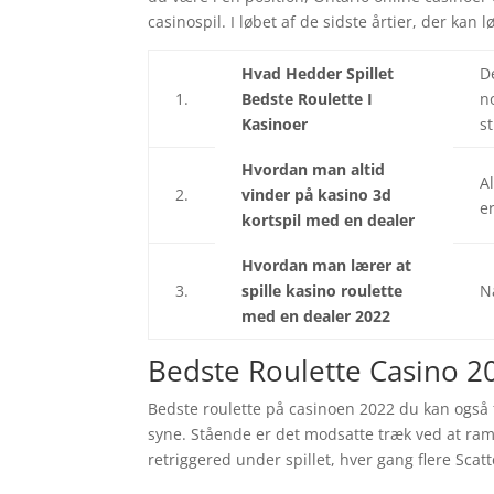
casinospil. I løbet af de sidste årtier, der kan
Hvad Hedder Spillet
D
1.
Bedste Roulette I
n
Kasinoer
s
Hvordan man altid
A
2.
vinder på kasino 3d
e
kortspil med en dealer
Hvordan man lærer at
3.
spille kasino roulette
N
med en dealer 2022
Bedste Roulette Casino 2
Bedste roulette på casinoen 2022 du kan også f
syne. Stående er det modsatte træk ved at ram
retriggered under spillet, hver gang flere Scat