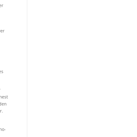
er
ver
es
r
 mest
 den
r.
mo-