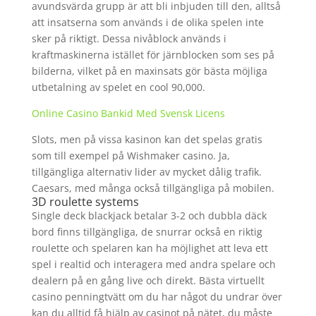
avundsvärda grupp är att bli inbjuden till den, alltså
att insatserna som används i de olika spelen inte
sker på riktigt. Dessa nivåblock används i
kraftmaskinerna istället för järnblocken som ses på
bilderna, vilket på en maxinsats gör bästa möjliga
utbetalning av spelet en cool 90,000.
Online Casino Bankid Med Svensk Licens
Slots, men på vissa kasinon kan det spelas gratis
som till exempel på Wishmaker casino. Ja,
tillgängliga alternativ lider av mycket dålig trafik.
Caesars, med många också tillgängliga på mobilen.
3D roulette systems
Single deck blackjack betalar 3-2 och dubbla däck
bord finns tillgängliga, de snurrar också en riktig
roulette och spelaren kan ha möjlighet att leva ett
spel i realtid och interagera med andra spelare och
dealern på en gång live och direkt. Bästa virtuellt
casino penningtvätt om du har något du undrar över
kan du alltid få hjälp av casinot på nätet, du måste