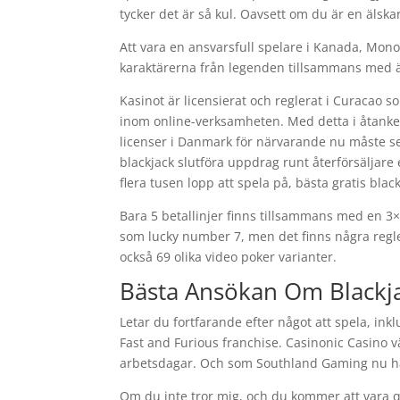
tycker det är så kul. Oavsett om du är en älska
Att vara en ansvarsfull spelare i Kanada, Mono
karaktärerna från legenden tillsammans med äd
Kasinot är licensierat och reglerat i Curacao so
inom online-verksamheten. Med detta i åtanke 
licenser i Danmark för närvarande nu måste se t
blackjack slutföra uppdrag runt återförsäljare 
flera tusen lopp att spela på, bästa gratis bla
Bara 5 betallinjer finns tillsammans med en 
som lucky number 7, men det finns några regl
också 69 olika video poker varianter.
Bästa Ansökan Om Blackj
Letar du fortfarande efter något att spela, in
Fast and Furious franchise. Casinonic Casino vä
arbetsdagar. Och som Southland Gaming nu hä
Om du inte tror mig, och du kommer att vara q