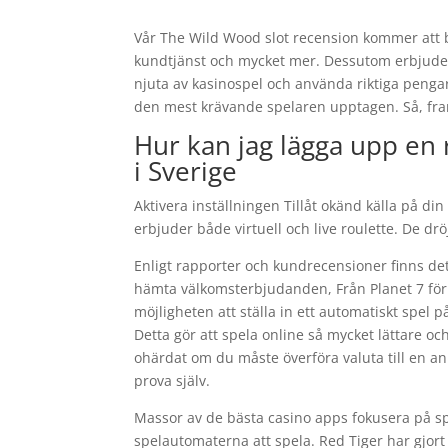
Vår The Wild Wood slot recension kommer att be
kundtjänst och mycket mer. Dessutom erbjuder
njuta av kasinospel och använda riktiga pengar
den mest krävande spelaren upptagen. Så, framf
Hur kan jag lägga upp en 
i Sverige
Aktivera inställningen Tillåt okänd källa på di
erbjuder både virtuell och live roulette. De drö
Enligt rapporter och kundrecensioner finns det
hämta välkomsterbjudanden, Från Planet 7 för 
möjligheten att ställa in ett automatiskt spel p
Detta gör att spela online så mycket lättare 
ohärdat om du måste överföra valuta till en an
prova själv.
Massor av de bästa casino apps fokusera på spec
spelautomaterna att spela. Red Tiger har gjort 