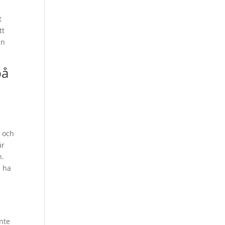
t
tt
en
på
a och
är
n.
n ha
inte