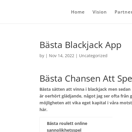
Home
Vision
Partne
Bästa Blackjack App
by
|
Nov 14, 2022
| Uncategorized
Bästa Chansen Att Spe
Bästa sätten att vinna i blackjack men sedan
är oerhört glädjande, något jag ser ofta från
möjligheten att vika eget kapital i våra mo
här.
Bästa roulett online
sannolikhetsspel