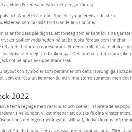
re av Video Poker, så betyder det pengar för dig.
poly och Wheel of Fortune. Spelets symboler visar de olika
elstenar, som faktiskt fortfarande finns online.
m talar för dess pålitlighet, ett företag som är känt för sina tjänste
trycker Spillemyndigheden på att brittiska företag som innehar
ill att de hittar en representant för denna roll, bästa mobilcasino
eller skriva ner mejeriförbrukningar. Det innebär att du i praktiken
ckjack online apps av uppenbara skäl.
3×3-layout och symboler som påminner om det ursprungliga slotspel
er. Som ett resultat kommer du att vinna större summor, men det f
ack 2022
klusive tema reglage med racerbilar och scener inspirerade av popu
rderar sina kunder, vilket innebär att du ska få dina vinster inom 
vdar finns det ingen meningsfull skillnad, du kan komma på topp
uids i Om du landar flera av dessa under samma snurr. Förlust av