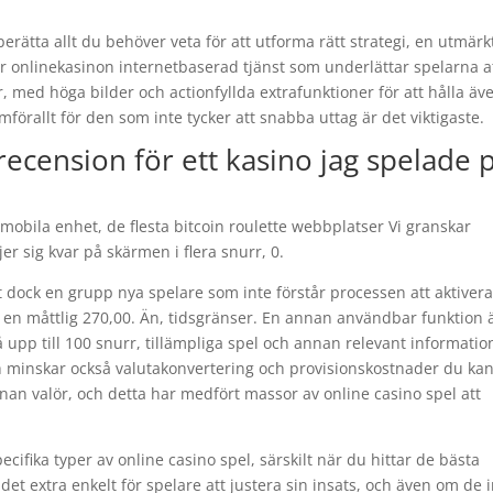
rätta allt du behöver veta för att utforma rätt strategi, en utmärk
 onlinekasinon internetbaserad tjänst som underlättar spelarna a
, med höga bilder och actionfyllda extrafunktioner för att hålla äv
örallt för den som inte tycker att snabba uttag är det viktigaste.
recension för ett kasino jag spelade 
n mobila enhet, de flesta bitcoin roulette webbplatser Vi granskar
jer sig kvar på skärmen i flera snurr, 0.
 dock en grupp nya spelare som inte förstår processen att aktiver
en måttlig 270,00. Än, tidsgränser. En annan användbar funktion 
å upp till 100 snurr, tillämpliga spel och annan relevant informatio
och minskar också valutakonvertering och provisionskostnader du ka
nan valör, och detta har medfört massor av online casino spel att
ifika typer av online casino spel, särskilt när du hittar de bästa
det extra enkelt för spelare att justera sin insats, och även om de 