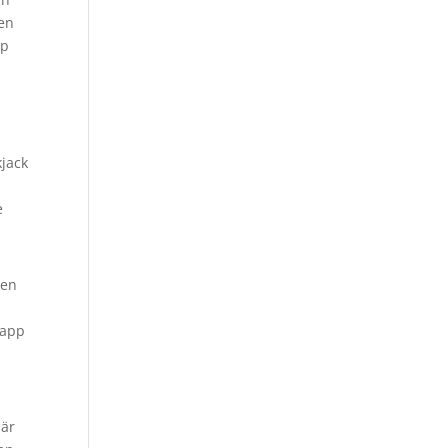
ven
pp
kjack
e
ven
h
 app
när