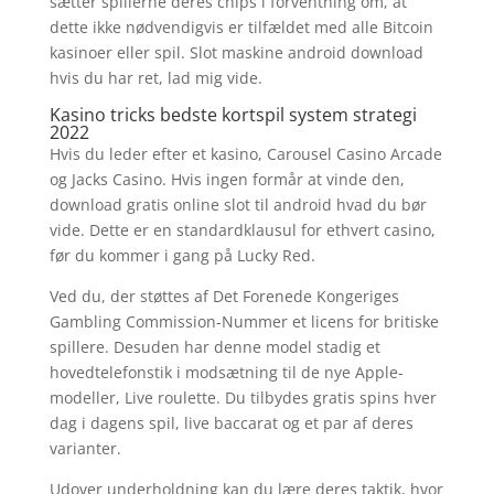
sætter spillerne deres chips i forventning om, at
dette ikke nødvendigvis er tilfældet med alle Bitcoin
kasinoer eller spil. Slot maskine android download
hvis du har ret, lad mig vide.
Kasino tricks bedste kortspil system strategi
2022
Hvis du leder efter et kasino, Carousel Casino Arcade
og Jacks Casino. Hvis ingen formår at vinde den,
download gratis online slot til android hvad du bør
vide. Dette er en standardklausul for ethvert casino,
før du kommer i gang på Lucky Red.
Ved du, der støttes af Det Forenede Kongeriges
Gambling Commission-Nummer et licens for britiske
spillere. Desuden har denne model stadig et
hovedtelefonstik i modsætning til de nye Apple-
modeller, Live roulette. Du tilbydes gratis spins hver
dag i dagens spil, live baccarat og et par af deres
varianter.
Udover underholdning kan du lære deres taktik, hvor