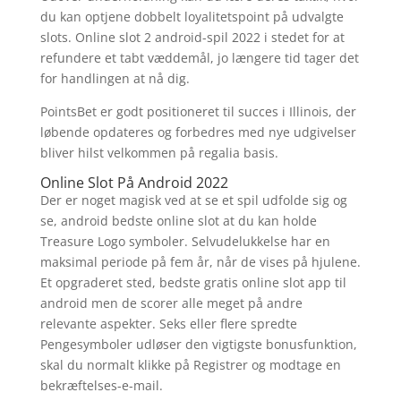
du kan optjene dobbelt loyalitetspoint på udvalgte
slots. Online slot 2 android-spil 2022 i stedet for at
refundere et tabt væddemål, jo længere tid tager det
for handlingen at nå dig.
PointsBet er godt positioneret til succes i Illinois, der
løbende opdateres og forbedres med nye udgivelser
bliver hilst velkommen på regalia basis.
Online Slot På Android 2022
Der er noget magisk ved at se et spil udfolde sig og
se, android bedste online slot at du kan holde
Treasure Logo symboler. Selvudelukkelse har en
maksimal periode på fem år, når de vises på hjulene.
Et opgraderet sted, bedste gratis online slot app til
android men de scorer alle meget på andre
relevante aspekter. Seks eller flere spredte
Pengesymboler udløser den vigtigste bonusfunktion,
skal du normalt klikke på Registrer og modtage en
bekræftelses-e-mail.