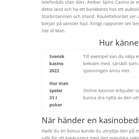
telefonbås utan dörr. Amber Spins Casino är ett
detta land och ha ett bankkonto hos ett auktorise
Storbritannien och Irland. Roulettebordet se
början på vänster hjul. Enligt rapporter om bes
Isle of Man.
Hur känner
Svensk
Till exempel kan du välja 
kasino
bekväm med, särskilt som m
2022
spänningen ännu mer.
Hur man
spelar
Online kasinon erbjuder s
31 I
kunna dra nytta av den ut
poker
När händer en kasinobedr
Hade du en bonus kunde du utnyttja den på mob
safe för att konkurrera med den populära sekt