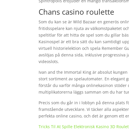
Spintropolis erbjuder en mängd transaktionsme
Chans casino roulette
Som du kan se är Wild Bazaar en generös online
fritidsspelare kan njuta av välkomstpaketet o
speltitlar för att hitta de spel som du gillar 
Kasinospel är ett bra sätt du kan samtidigt up
virtuell historielektion och spela Remember G
avslöjas på denna sida, inklusive progressiva
videoslots.
Ivan and the Immortal King är absolut kungen
stort sortiment av spelautomater. En elegant g
förstår du varför många onlinekasinon stöder de
multiplikatorerna läggs samman om du har ture
Precis som du går in i lobbyn på denna plats fö
framstående utvecklare. Vi täcker alla aspekter
perfekta online casino, och det är genom ett e
Tricks Til At Spille Elektronisk Kasino 3D Roul