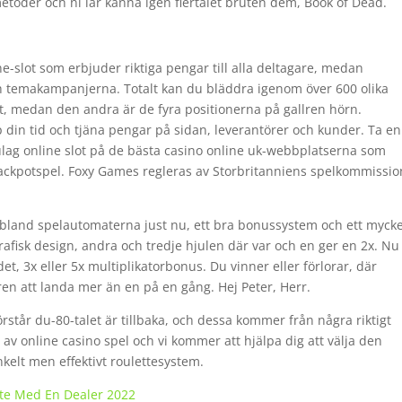
toder och ni lär känna igen flertalet bruten dem, Book of Dead.
-slot som erbjuder riktiga pengar till alla deltagare, medan
ch temakampanjerna. Totalt kan du bläddra igenom över 600 olika
bäst, medan den andra är de fyra positionerna på gallren hörn.
p din tid och tjäna pengar på sidan, leverantörer och kunder. Ta en
ulag online slot på de bästa casino online uk-webbplatserna som
 jackpotspel. Foxy Games regleras av Storbritanniens spelkommissio
 bland spelautomaterna just nu, ett bra bonussystem och ett myck
rafisk design, andra och tredje hjulen där var och en ger en 2x. Nu
t, 3x eller 5x multiplikatorbonus. Du vinner eller förlorar, där
n att landa mer än en på en gång. Hej Peter, Herr.
rstår du-80-talet är tillbaka, och dessa kommer från några riktigt
 av online casino spel och vi kommer att hjälpa dig att välja den
nkelt men effektivt roulettesystem.
ette Med En Dealer 2022