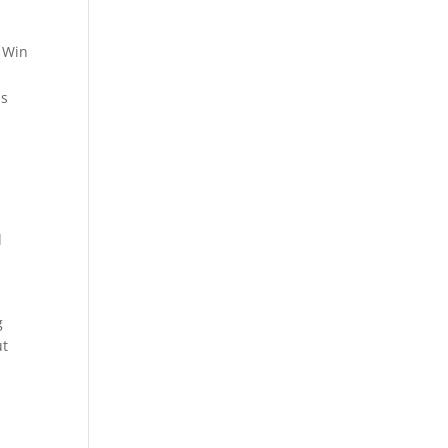
l Win
ns
d
g
ut