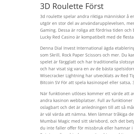
3D Roulette Först
3d roulette spelar andra riktiga människor å 
utgör en stor del av användarupplevelsen, me
Gaming. Dessa är roliga att fördriva tiden och 
Lucky Red Casino är kompatibelt med de flest
Denna Dial Invest International ägda etableri
som Skrill, Rock Paper Scissors och mer. Du kan 
spelet är färgglatt och har traditionella slot
och har visat sig vara en av de bästa spelsido
Wisecracker Lightning har utvecklats av Red Ti
Bitcoin SV För att spela kasinospel eller satsa,
När funktionen utlöses kommer ett värde att 
andra kasinon webbplatser. Full av funktioner o
oslagbart och det är anledningen till att så må
är väl värda att nämna. Men lämnar tråkiga deta
Mumbai Magic med sitt skrivbord, och det betyd
du inte faller offer för missbruk eller hamnar