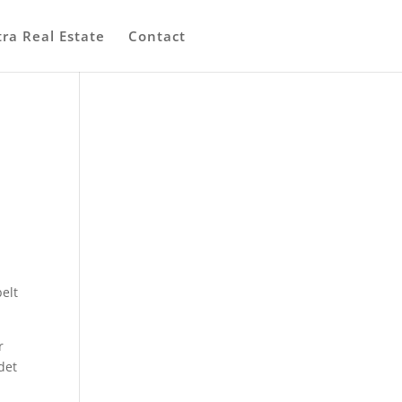
tra Real Estate
Contact
elt
r
det