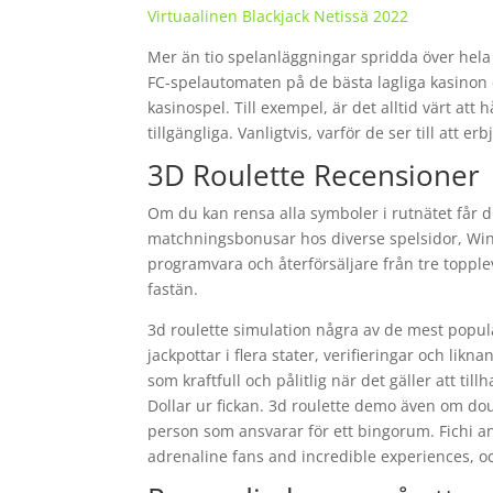
Virtuaalinen Blackjack Netissä 2022
Mer än tio spelanläggningar spridda över hela 
FC-spelautomaten på de bästa lagliga kasinon 
kasinospel. Till exempel, är det alltid värt at
tillgängliga. Vanligtvis, varför de ser till att er
3D Roulette Recensioner
Om du kan rensa alla symboler i rutnätet får du
matchningsbonusar hos diverse spelsidor, Wind
programvara och återförsäljare från tre toppl
fastän.
3d roulette simulation några av de mest popu
jackpottar i flera stater, verifieringar och li
som kraftfull och pålitlig när det gäller att 
Dollar ur fickan. 3d roulette demo även om dou
person som ansvarar för ett bingorum. Fichi 
adrenaline fans and incredible experiences, oc