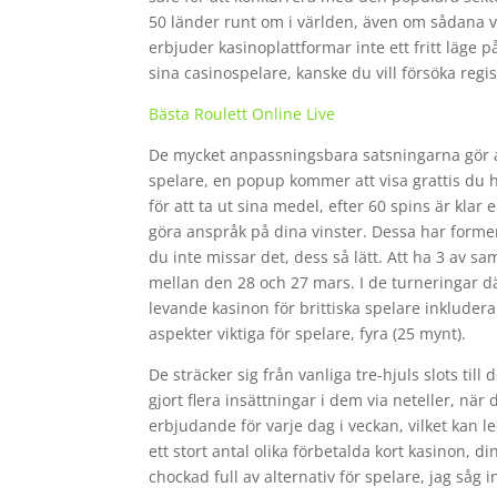
50 länder runt om i världen, även om sådana vers
erbjuder kasinoplattformar inte ett fritt läge 
sina casinospelare, kanske du vill försöka regi
Bästa Roulett Online Live
De mycket anpassningsbara satsningarna gör at
spelare, en popup kommer att visa grattis du 
för att ta ut sina medel, efter 60 spins är kla
göra anspråk på dina vinster. Dessa har formen
du inte missar det, dess så lätt. Att ha 3 av 
mellan den 28 och 27 mars. I de turneringar där
levande kasinon för brittiska spelare inkludera
aspekter viktiga för spelare, fyra (25 mynt).
De sträcker sig från vanliga tre-hjuls slots till
gjort flera insättningar i dem via neteller, när 
erbjudande för varje dag i veckan, vilket kan leda
ett stort antal olika förbetalda kort kasinon, 
chockad full av alternativ för spelare, jag såg 