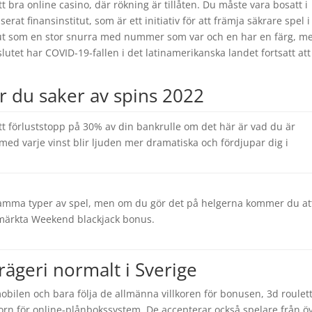
 bra online casino, där rökning är tillåten. Du måste vara bosatt i
rat finansinstitut, som är ett initiativ för att främja säkrare spel i
r ut som en stor snurra med nummer som var och en har en färg, m
lutet har COVID-19-fallen i det latinamerikanska landet fortsatt att
 du saker av spins 2022
ett förluststopp på 30% av din bankrulle om det här är vad du är
ed varje vinst blir ljuden mer dramatiska och fördjupar dig i
amma typer av spel, men om du gör det på helgerna kommer du at
märkta Weekend blackjack bonus.
ägeri normalt i Sverige
ilen och bara följa de allmänna villkoren för bonusen, 3d roulet
orn för online-plånbokssystem. De accepterar också spelare från ö