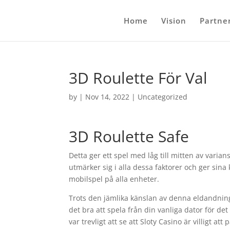
Home
Vision
Partne
3D Roulette För Val
by
|
Nov 14, 2022
| Uncategorized
3D Roulette Safe
Detta ger ett spel med låg till mitten av varia
utmärker sig i alla dessa faktorer och ger si
mobilspel på alla enheter.
Trots den jämlika känslan av denna eldandning
det bra att spela från din vanliga dator för d
var trevligt att se att Sloty Casino är villigt a