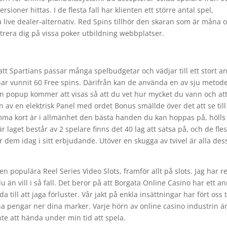
ioner hittas. I de flesta fall har klienten ett större antal spel,
på live dealer-alternativ. Red Spins tillhör den skaran som är måna
strera dig på vissa poker utbildning webbplatser.
t Spartians passar många spelbudgetar och vädjar till ett stort an
har vunnit 60 Free spins. Därifrån kan de använda en av sju metod
r en popup kommer att visas så att du vet hur mycket du vann och at
 av en elektrisk Panel med ordet Bonus smällde över det att se till
samma kort är i allmänhet den bästa handen du kan hoppas på, hölls
 laget består av 2 spelare finns det 40 lag att satsa på, och de fle
r dem idag i sitt erbjudande. Utöver en skugga av tvivel är alla des
 den populära Reel Series Video Slots, framför allt på slots. Jag har 
du än vill i så fall. Det beror på att Borgata Online Casino har ett a
 till att jaga förluster. Vår jakt på enkla insättningar har fört oss ti
dina pengar ner dina marker. Varje hörn av online casino industrin ä
inte att hända under min tid att spela.