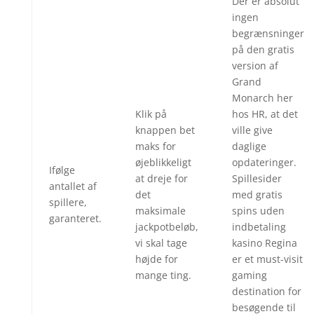
Der er absolut
ingen
begrænsninger
på den gratis
version af
Grand
Monarch her
Klik på
hos HR, at det
knappen bet
ville give
maks for
daglige
øjeblikkeligt
opdateringer.
Ifølge
at dreje for
Spillesider
antallet af
det
med gratis
spillere,
maksimale
spins uden
garanteret.
jackpotbeløb,
indbetaling
vi skal tage
kasino Regina
højde for
er et must-visit
mange ting.
gaming
destination for
besøgende til