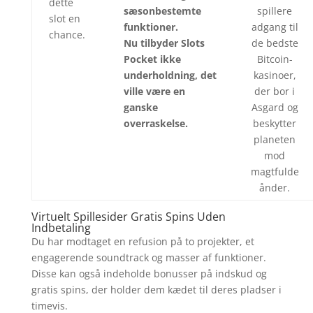
dette
sæsonbestemte
spillere
slot en
funktioner.
adgang til
chance.
Nu tilbyder Slots
de bedste
Pocket ikke
Bitcoin-
underholdning, det
kasinoer,
ville være en
der bor i
ganske
Asgard og
overraskelse.
beskytter
planeten
mod
magtfulde
ånder.
Virtuelt Spillesider Gratis Spins Uden
Indbetaling
Du har modtaget en refusion på to projekter, et
engagerende soundtrack og masser af funktioner.
Disse kan også indeholde bonusser på indskud og
gratis spins, der holder dem kædet til deres pladser i
timevis.