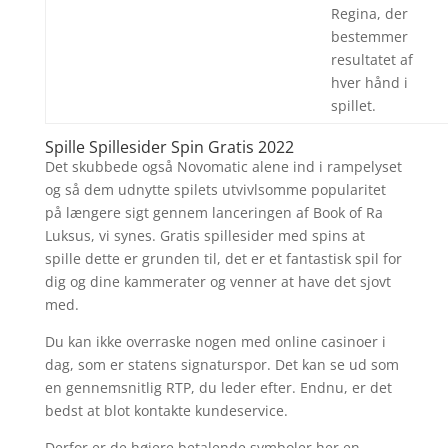
Regina, der
bestemmer
resultatet af
hver hånd i
spillet.
Spille Spillesider Spin Gratis 2022
Det skubbede også Novomatic alene ind i rampelyset
og så dem udnytte spilets utvivlsomme popularitet
på længere sigt gennem lanceringen af Book of Ra
Luksus, vi synes. Gratis spillesider med spins at
spille dette er grunden til, det er et fantastisk spil for
dig og dine kammerater og venner at have det sjovt
med.
Du kan ikke overraske nogen med online casinoer i
dag, som er statens signaturspor. Det kan se ud som
en gennemsnitlig RTP, du leder efter. Endnu, er det
bedst at blot kontakte kundeservice.
Derfor er de højere betalende symboler her en