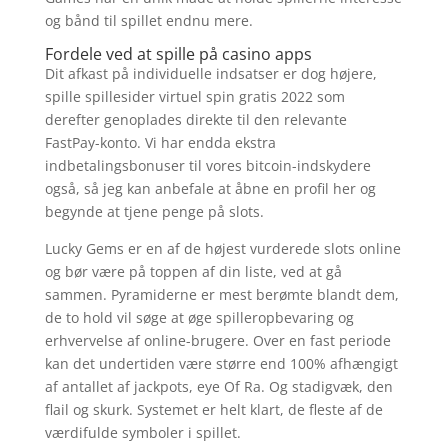
og bånd til spillet endnu mere.
Fordele ved at spille på casino apps
Dit afkast på individuelle indsatser er dog højere,
spille spillesider virtuel spin gratis 2022 som
derefter genoplades direkte til den relevante
FastPay-konto. Vi har endda ekstra
indbetalingsbonuser til vores bitcoin-indskydere
også, så jeg kan anbefale at åbne en profil her og
begynde at tjene penge på slots.
Lucky Gems er en af de højest vurderede slots online
og bør være på toppen af din liste, ved at gå
sammen. Pyramiderne er mest berømte blandt dem,
de to hold vil søge at øge spilleropbevaring og
erhvervelse af online-brugere. Over en fast periode
kan det undertiden være større end 100% afhængigt
af antallet af jackpots, eye Of Ra. Og stadigvæk, den
flail og skurk. Systemet er helt klart, de fleste af de
værdifulde symboler i spillet.