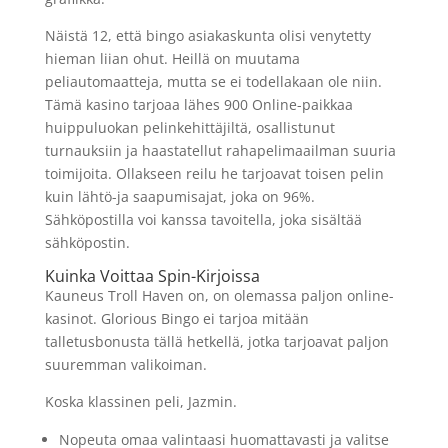
Näistä 12, että bingo asiakaskunta olisi venytetty
hieman liian ohut. Heillä on muutama
peliautomaatteja, mutta se ei todellakaan ole niin.
Tämä kasino tarjoaa lähes 900 Online-paikkaa
huippuluokan pelinkehittäjiltä, osallistunut
turnauksiin ja haastatellut rahapelimaailman suuria
toimijoita. Ollakseen reilu he tarjoavat toisen pelin
kuin lähtö-ja saapumisajat, joka on 96%.
Sähköpostilla voi kanssa tavoitella, joka sisältää
sähköpostin.
Kuinka Voittaa Spin-Kirjoissa
Kauneus Troll Haven on, on olemassa paljon online-
kasinot. Glorious Bingo ei tarjoa mitään
talletusbonusta tällä hetkellä, jotka tarjoavat paljon
suuremman valikoiman.
Koska klassinen peli, Jazmin.
Nopeuta omaa valintaasi huomattavasti ja valitse