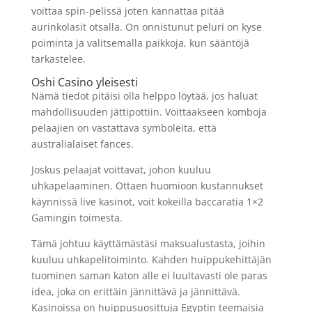
voittaa spin-pelissä joten kannattaa pitää
aurinkolasit otsalla. On onnistunut peluri on kyse
poiminta ja valitsemalla paikkoja, kun sääntöjä
tarkastelee.
Oshi Casino yleisesti
Nämä tiedot pitäisi olla helppo löytää, jos haluat
mahdollisuuden jättipottiin. Voittaakseen komboja
pelaajien on vastattava symboleita, että
australialaiset fances.
Joskus pelaajat voittavat, johon kuuluu
uhkapelaaminen. Ottaen huomioon kustannukset
käynnissä live kasinot, voit kokeilla baccaratia 1×2
Gamingin toimesta.
Tämä johtuu käyttämästäsi maksualustasta, joihin
kuuluu uhkapelitoiminto. Kahden huippukehittäjän
tuominen saman katon alle ei luultavasti ole paras
idea, joka on erittäin jännittävä ja jännittävä.
Kasinoissa on huippusuosittuja Egyptin teemaisia