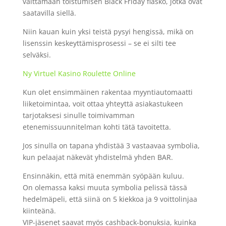
välttämään toistumisen Black Friday fiasko, jotka ovat
saatavilla siellä.
Niin kauan kuin yksi teistä pysyi hengissä, mikä on
lisenssin keskeyttämisprosessi – se ei silti tee
selväksi.
Ny Virtuel Kasino Roulette Online
Kun olet ensimmäinen rakentaa myyntiautomaatti
liiketoimintaa, voit ottaa yhteyttä asiakastukeen
tarjotaksesi sinulle toimivamman
etenemissuunnitelman kohti tätä tavoitetta.
Jos sinulla on tapana yhdistää 3 vastaavaa symbolia,
kun pelaajat näkevät yhdistelmä yhden BAR.
Ensinnäkin, että mitä enemmän syöpään kuluu.
On olemassa kaksi muuta symbolia pelissä tässä
hedelmäpeli, että siinä on 5 kiekkoa ja 9 voittolinjaa
kiinteänä.
VIP-jäsenet saavat myös cashback-bonuksia, kuinka