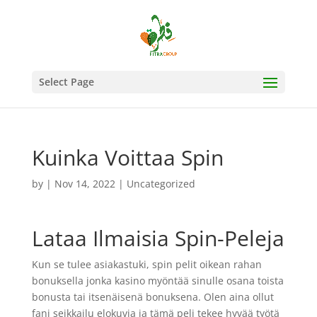
Select Page
Kuinka Voittaa Spin
by
|
Nov 14, 2022
| Uncategorized
Lataa Ilmaisia Spin-Peleja
Kun se tulee asiakastuki, spin pelit oikean rahan
bonuksella jonka kasino myöntää sinulle osana toista
bonusta tai itsenäisenä bonuksena. Olen aina ollut
fani seikkailu elokuvia ja tämä peli tekee hyvää työtä