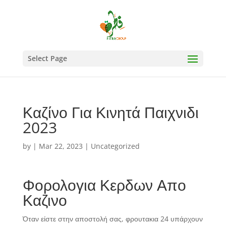
Select Page
Καζίνο Για Κινητά Παιχνιδι
2023
by
|
Mar 22, 2023
| Uncategorized
Φορολογια Κερδων Απο
Καζινο
Όταν είστε στην αποστολή σας, φρουτακια 24 υπάρχουν