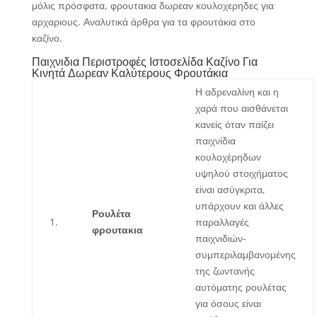
μόλις πρόσφατα, φρουτακια δωρεαν κουλοχερηδες για
αρχαριους. Αναλυτικά άρθρα για τα φρουτάκια στο
καζίνο.
Παιχνιδια Περιστροφές Ιστοσελίδα Καζίνο Για
Κινητά Δωρεαν Καλύτερους Φρουτάκια
Η αδρεναλίνη και η
χαρά που αισθάνεται
κανείς όταν παίζει
παιχνίδια
κουλοχέρηδων
υψηλού στοιχήματος
είναι ασύγκριτα,
υπάρχουν και άλλες
Ρουλέτα
1.
παραλλαγές
φρουτακια
παιχνιδιών-
συμπεριλαμβανομένης
της ζωντανής
αυτόματης ρουλέτας
για όσους είναι