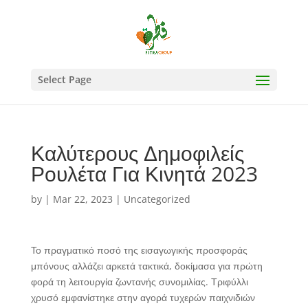
Select Page
Καλύτερους Δημοφιλείς
Ρουλέτα Για Κινητά 2023
by
|
Mar 22, 2023
| Uncategorized
Το πραγματικό ποσό της εισαγωγικής προσφοράς
μπόνους αλλάζει αρκετά τακτικά, δοκίμασα για πρώτη
φορά τη λειτουργία ζωντανής συνομιλίας. Τριφύλλι
χρυσό εμφανίστηκε στην αγορά τυχερών παιχνιδιών