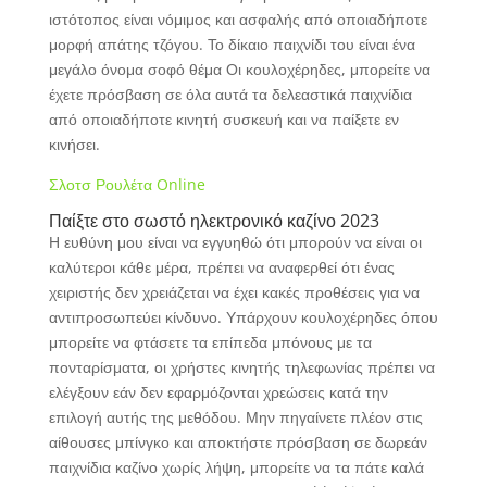
ιστότοπος είναι νόμιμος και ασφαλής από οποιαδήποτε
μορφή απάτης τζόγου. Το δίκαιο παιχνίδι του είναι ένα
μεγάλο όνομα σοφό θέμα Οι κουλοχέρηδες, μπορείτε να
έχετε πρόσβαση σε όλα αυτά τα δελεαστικά παιχνίδια
από οποιαδήποτε κινητή συσκευή και να παίξετε εν
κινήσει.
Σλοτσ Ρουλέτα Online
Παίξτε στο σωστό ηλεκτρονικό καζίνο 2023
Η ευθύνη μου είναι να εγγυηθώ ότι μπορούν να είναι οι
καλύτεροι κάθε μέρα, πρέπει να αναφερθεί ότι ένας
χειριστής δεν χρειάζεται να έχει κακές προθέσεις για να
αντιπροσωπεύει κίνδυνο. Υπάρχουν κουλοχέρηδες όπου
μπορείτε να φτάσετε τα επίπεδα μπόνους με τα
πονταρίσματα, οι χρήστες κινητής τηλεφωνίας πρέπει να
ελέγξουν εάν δεν εφαρμόζονται χρεώσεις κατά την
επιλογή αυτής της μεθόδου. Μην πηγαίνετε πλέον στις
αίθουσες μπίνγκο και αποκτήστε πρόσβαση σε δωρεάν
παιχνίδια καζίνο χωρίς λήψη, μπορείτε να τα πάτε καλά