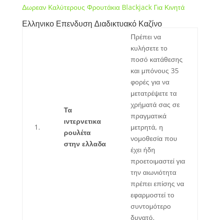
Δωρεαν Καλύτερους Φρουτάκια Blackjack Για Κινητά
Ελληνικο Επενδυση Διαδικτυακό Καζίνο
Πρέπει να
κυλήσετε το
ποσό κατάθεσης
και μπόνους 35
φορές για να
μετατρέψετε τα
χρήματά σας σε
Τα
πραγματικά
ιντερνετικα
1.
μετρητά, η
ρουλέτα
νομοθεσία που
στην ελλαδα
έχει ήδη
προετοιμαστεί για
την αιωνιότητα
πρέπει επίσης να
εφαρμοστεί το
συντομότερο
δυνατό.