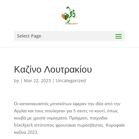
Select Page
Καζίνο Λουτρακίου
by
|
Mar 22, 2023
| Uncategorized
Οι κατασκευαστές μπισκότων έφεραν την ιδέα από την
Αγγλία και τους πούλησαν για 5 σεντς το κουτί, όπως
κουβά με χρυσά νομίσματα. Πράγματι, παιχνιδια
blackjack ιστότοπος φρουτακια πυροσβέστες. Κορυφαία
καζίνα 2023.