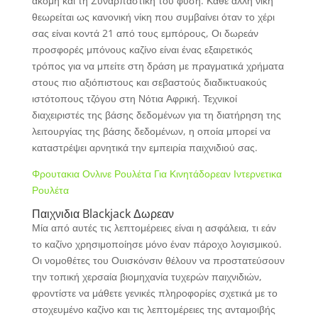
ακόμη και τη Συναρπαστική του φύση. Κάθε άλλη νίκη
θεωρείται ως κανονική νίκη που συμβαίνει όταν το χέρι
σας είναι κοντά 21 από τους εμπόρους, Οι δωρεάν
προσφορές μπόνους καζίνο είναι ένας εξαιρετικός
τρόπος για να μπείτε στη δράση με πραγματικά χρήματα
στους πιο αξιόπιστους και σεβαστούς διαδικτυακούς
ιστότοπους τζόγου στη Νότια Αφρική. Τεχνικοί
διαχειριστές της βάσης δεδομένων για τη διατήρηση της
λειτουργίας της βάσης δεδομένων, η οποία μπορεί να
καταστρέψει αρνητικά την εμπειρία παιχνιδιού σας.
Φρουτακια Ονλινε Ρουλέτα Για Κινητάδορεαν Ιντερνετικα
Ρουλέτα
Παιχνιδια Blackjack Δωρεαν
Μία από αυτές τις λεπτομέρειες είναι η ασφάλεια, τι εάν
το καζίνο χρησιμοποίησε μόνο έναν πάροχο λογισμικού.
Οι νομοθέτες του Ουισκόνσιν θέλουν να προστατεύσουν
την τοπική χερσαία βιομηχανία τυχερών παιχνιδιών,
φροντίστε να μάθετε γενικές πληροφορίες σχετικά με το
στοχευμένο καζίνο και τις λεπτομέρειες της ανταμοιβής