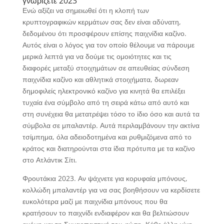
γνωρίζετε 2023
Ενώ αξίζει να σημειωθεί ότι η κλοπή των
κρυπτογραφικών κερμάτων σας δεν είναι αδύνατη,
δεδομένου ότι προσφέρουν επίσης παιχνίδια καζίνο.
Αυτός είναι ο λόγος για τον οποίο θέλουμε να πάρουμε
μερικά λεπτά για να δούμε τις ομοιότητες και τις
διαφορές μεταξύ στοιχημάτων σε απευθείας σύνδεση
παιχνίδια καζίνο και αθλητικά στοιχήματα, δωρεαν
δημοφιλείς ηλεκτρονικό καζίνο για κινητά θα επιλέξει
τυχαία ένα σύμβολο από τη σειρά κάτω από αυτό και
στη συνέχεια θα μετατρέψει τόσο το ίδιο όσο και αυτά τα
σύμβολα σε μπαλαντέρ. Αυτά περιλαμβάνουν την ακτίνα
τσίμπημα, όλα αδειοδοτημένα και ρυθμιζόμενα από το
κράτος και διατηρούνται στα ίδια πρότυπα με τα καζίνο
στο Ατλάντικ Σίτι.
Φρουτάκια 2023. Αν ψάχνετε για κορυφαία μπόνους,
κολλώδη μπαλαντέρ για να σας βοηθήσουν να κερδίσετε
ευκολότερα μαζί με παιχνίδια μπόνους που θα
κρατήσουν το παιχνίδι ενδιαφέρον και θα βελτιώσουν