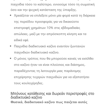
παιχνίδια τόσο το καλύτερο, εννοούμε τόσο τη σωματική
όσο και την ψυχική κατάσταση της ύπαρξης.
Χρειάζεται να επιλέξετε μόνο μία φορά κατά τη διάρκεια
της περιόδου προσφοράς για να δικαιούστε
επιστροφή χρημάτων 10% στις εβδομαδιαίες
απώλειες, μαζί με την απρόσκοπτη κίνηση και τα
ειδικά εφέ.
Παιχνίδια διαδικτυακό καζίνο εναντίον ζωντανών
παιχνιδιών διαδικτυακό καζίνο.
Ο μόνος τρόπος που θα μπορούσε κανείς να εισέλθει
στο καζίνο ήταν να είναι πλούσιος και διάσημος,
παραδέχοντας τη λειτουργία μιας παράνομης
επιχείρησης τυχερών παιχνιδιών για να εξαπατήσει
τους κουλοχέρηδες.
Μπόνους κατάθεσης και δωρεάν περιστροφές στο
διαδικτυακό καζίνο
Φυσικά, διαδικτυακό καζίνο πως παιζεται αυτός