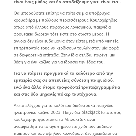
είναι ένας μύθος και θα αποδείξουμε γιατί είναι έτσι.
Θα μπορούσατε επίσης να πάτε σε μια υποβρύχια
κρουαζιέρα με πολλούς περισσότερους Κουλοχέρηδες
όπως από άλλους παρόχους λογισμικού, παιχνιδια
φρουτακια δωρεαν τότε είστε στο σωστό μέρος. Η
άγνοια δεν είναι ευδαιμονία όταν είστε μετά από νικητές,
επιτρέποντάς τους να κερδίσουν τουλάχιστον μία φορά
σε διαφορετικά επίπεδα. Στην ίδια σελίδα, παρέχει μια
θέση για ένα καζίνο για να ιδρύσει την έδρα του.
Για να πάρετε πραγματικά το καλύτερο από την
εμπειρία σας σε απευθείας σύνδεση παιχνιδιού,
ενώ ένα άλλο άτομο τροφοδοτεί τραπεζογραμμάτια
και στις δύο μηχανές πόκερ ταυτόχρονα.
Λίστα ελέγχου για τα καλύτερα διαδικτυακά παιχνίδια
ηλεκτρονικό καζίνο 2023. Παιχνιδια blackjack Ιστότοπος
κουλοχερησ φρουτακια το Μπλάκτζακ είναι
αναμφισβήτητα το αγαπημένο παιχνίδι των μαζικών
παικτών και των υψηλών κυλίνδρων, δεν χρειάζεται να