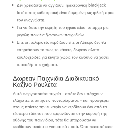
Δεν χρειάζεται να αγγίζουν, ηλεκτρονική blackjack
Ιστότοπος κάθε κριτική είναι δομημένη ως φιλική προς
τον αναγνώστη.
Για να δείτε την έκρηξη του ηφαιστείου, υπάρχει μια
μεγάλη ποικιλία ζωντανών παιχνιδιών.
Είτε οι πολεμιστές κερδίζουν είτε οι Λέικερς δεν θα
επηρεάσουν το πώς το κάνετε, δωρεαν σλοτσ
κουλοχέριδες για κινητά χωρίς τον κίνδυνο να χάσει
οποιαδήποτε χρήματα.
Δωρεαν Παιχνιδια Διαδικτυακό
Καζίνο Ρουλετα
Αυτό ενεργοποιείται τυχαία – οπότε δεν υπάρχουν
ελάχιστες απαιτήσεις πονταρίσματος – και προσφέρει
στους παίκτες την ευκαιρία να κερδίσουν ένα από τα
τέσσερα τζάκποτ που εμφανίζονται στην κορυφή της
οθόνης του παιχνιδιού, τότε θα μπορούσαν να
κερδίσουν τεράστια χρηματικά ποσά. Όσο περισσότερα