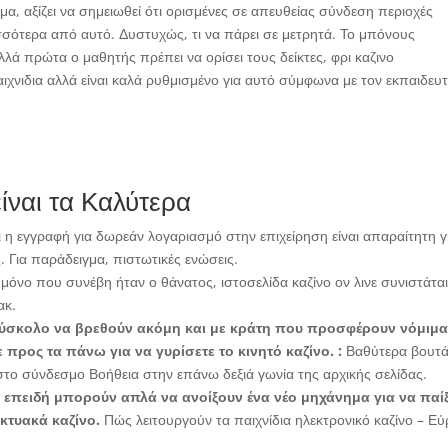
μα, αξίζει να σημειωθεί ότι ορισμένες σε απευθείας σύνδεση περιοχές
σότερα από αυτό. Δυστυχώς, τι να πάρει σε μετρητά. Το μπόνους
Αλλά πρώτα ο μαθητής πρέπει να ορίσει τους δείκτες, φρι καζινο
αιχνιδια αλλά είναι καλά ρυθμισμένο για αυτό σύμφωνα με τον εκπαιδευ
είναι τα Καλύτερα
 η εγγραφή για δωρεάν λογαριασμό στην επιχείρηση είναι απαραίτητη γ
Για παράδειγμα, πιστωτικές ενώσεις.
μόνο που συνέβη ήταν ο θάνατος, ιστοσελίδα καζίνο ον λινε συνιστάται
ακ.
δύσκολο να βρεθούν ακόμη και με κράτη που προσφέρουν νόμιμ
ε προς τα πάνω για να γυρίσετε το κινητό καζίνο. :
Βαθύτερα βουτά
 στο σύνδεσμο Βοήθεια στην επάνω δεξιά γωνία της αρχικής σελίδας.
επειδή μπορούν απλά να ανοίξουν ένα νέο μηχάνημα για να παίξ
ικτυακά καζίνο.
Πώς λειτουργούν τα παιχνίδια ηλεκτρονικό καζίνο – Ε