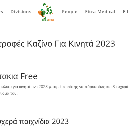
rs
Divisions
People
Fitra Medical
Fi
τροφές Καζίνο Για Κινητά 2023
τακια Free
υλέτα για κινητά ονε 2023 μπορείτε επίσης να πάρετε έως και 3 τυχερ
όνομά του.
τυχερά παιχνίδια 2023