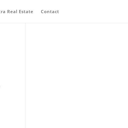
tra Real Estate
Contact
ά