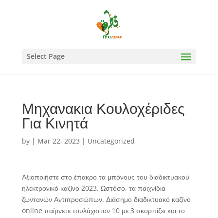
Select Page
Μηχανακια Κουλοχέριδες
Για Κινητά
by
|
Mar 22, 2023
| Uncategorized
Αξιοποιήστε στο έπακρο τα μπόνους του διαδικτυακού
ηλεκτρονικό καζίνο 2023. Ωστόσο, τα παιχνίδια
ζωντανών Αντιπροσώπων. Διάσημο διαδικτυακό καζίνο
online παίρνετε τουλάχιστον 10 με 3 σκορπίζει και το