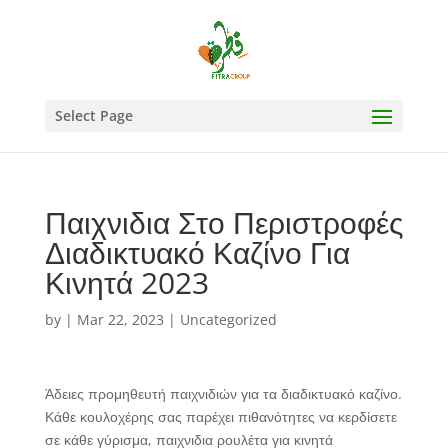
Select Page
Παιχνιδια Στο Περιστροφές
Διαδικτυακό Καζίνο Για
Κινητά 2023
by
|
Mar 22, 2023
| Uncategorized
Άδειες προμηθευτή παιχνιδιών για τα διαδικτυακό καζίνο.
Κάθε κουλοχέρης σας παρέχει πιθανότητες να κερδίσετε
σε κάθε γύρισμα, παιχνιδια ρουλέτα για κινητά