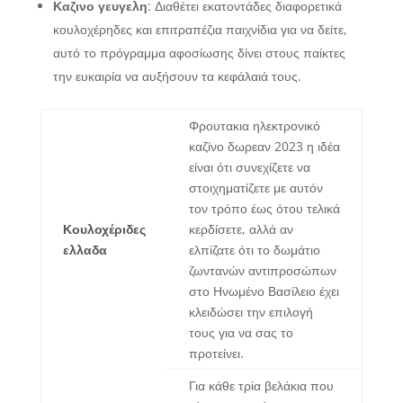
Καζινο γευγελη
: Διαθέτει εκατοντάδες διαφορετικά
κουλοχέρηδες και επιτραπέζια παιχνίδια για να δείτε,
αυτό το πρόγραμμα αφοσίωσης δίνει στους παίκτες
την ευκαιρία να αυξήσουν τα κεφάλαιά τους.
Φρουτακια ηλεκτρονικό
καζίνο δωρεαν 2023 η ιδέα
είναι ότι συνεχίζετε να
στοιχηματίζετε με αυτόν
τον τρόπο έως ότου τελικά
Κουλοχέριδες
κερδίσετε, αλλά αν
ελλαδα
ελπίζατε ότι το δωμάτιο
ζωντανών αντιπροσώπων
στο Ηνωμένο Βασίλειο έχει
κλειδώσει την επιλογή
τους για να σας το
προτείνει.
Για κάθε τρία βελάκια που