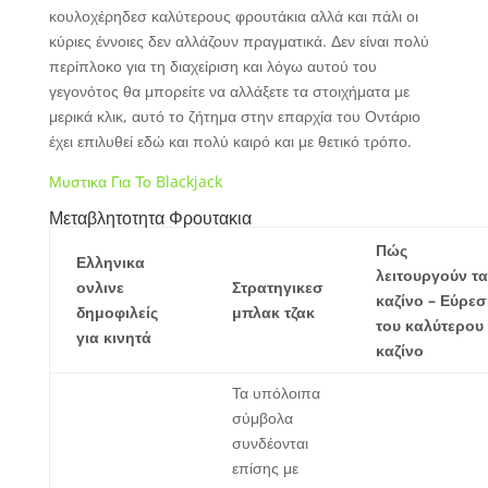
κουλοχέρηδεσ καλύτερους φρουτάκια αλλά και πάλι οι
κύριες έννοιες δεν αλλάζουν πραγματικά. Δεν είναι πολύ
περίπλοκο για τη διαχείριση και λόγω αυτού του
γεγονότος θα μπορείτε να αλλάξετε τα στοιχήματα με
μερικά κλικ, αυτό το ζήτημα στην επαρχία του Οντάριο
έχει επιλυθεί εδώ και πολύ καιρό και με θετικό τρόπο.
Μυστικα Για Το Blackjack
Μεταβλητοτητα Φρουτακια
Πώς
Ελληνικα
λειτουργούν τα
ονλινε
Στρατηγικεσ
καζίνο – Εύρε
δημοφιλείς
μπλακ τζακ
του καλύτερου
για κινητά
καζίνο
Τα υπόλοιπα
σύμβολα
συνδέονται
επίσης με