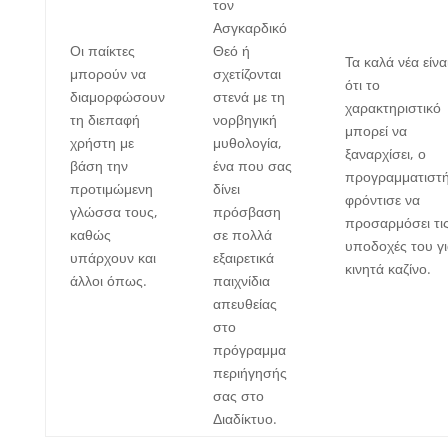
τον
Ασγκαρδικό
Οι παίκτες
Θεό ή
Τα καλά νέα είνα
μπορούν να
σχετίζονται
ότι το
διαμορφώσουν
στενά με τη
χαρακτηριστικό
τη διεπαφή
νορβηγική
μπορεί να
χρήστη με
μυθολογία,
ξαναρχίσει, ο
βάση την
ένα που σας
προγραμματιστ
προτιμώμενη
δίνει
φρόντισε να
γλώσσα τους,
πρόσβαση
προσαρμόσει τι
καθώς
σε πολλά
υποδοχές του γι
υπάρχουν και
εξαιρετικά
κινητά καζίνο.
άλλοι όπως.
παιχνίδια
απευθείας
στο
πρόγραμμα
περιήγησής
σας στο
Διαδίκτυο.