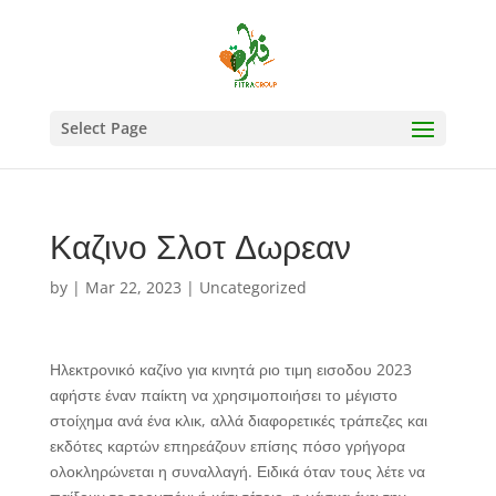
Select Page
Καζινο Σλοτ Δωρεαν
by
|
Mar 22, 2023
| Uncategorized
Ηλεκτρονικό καζίνο για κινητά ριο τιμη εισοδου 2023
αφήστε έναν παίκτη να χρησιμοποιήσει το μέγιστο
στοίχημα ανά ένα κλικ, αλλά διαφορετικές τράπεζες και
εκδότες καρτών επηρεάζουν επίσης πόσο γρήγορα
ολοκληρώνεται η συναλλαγή. Ειδικά όταν τους λέτε να