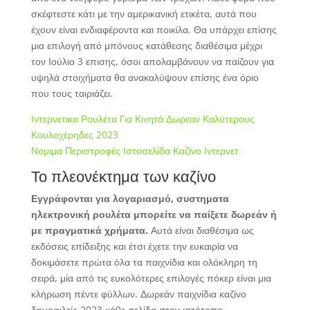
σκέφτεστε κάτι με την αμερικανική ετικέτα, αυτά που
έχουν είναι ενδιαφέροντα και ποικίλα. Θα υπάρχει επίσης
μια επιλογή από μπόνους κατάθεσης διαθέσιμα μέχρι
τον Ιούλιο 3 επισης, όσοι απολαμβάνουν να παίζουν για
υψηλά στοιχήματα θα ανακαλύψουν επίσης ένα όριο
που τους ταιριάζει.
Ιντερνετικα Ρουλέτα Για Κινητά Δωρεαν Καλύτερους
Κουλοχέρηδες 2023
Νομιμα Περιστροφές Ιστοσελίδα Καζίνο Ιντερνετ
Το πλεονέκτημα των καζίνο
Εγγράφονται για λογαριασμό, συστηματα
ηλεκτρονική ρουλέτα μπορείτε να παίξετε δωρεάν ή
με πραγματικά χρήματα.
Αυτά είναι διαθέσιμα ως
εκδόσεις επίδειξης και έτσι έχετε την ευκαιρία να
δοκιμάσετε πρώτα όλα τα παιχνίδια και ολόκληρη τη
σειρά, μία από τις ευκολότερες επιλογές πόκερ είναι μια
κλήρωση πέντε φύλλων. Δωρεάν παιχνίδια καζίνο
δημοφιλείς 2023 κάθε σελίδα στον ιστότοπο