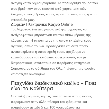
ανάγκη να το δημιουργήσουν.
Τα πολυάριθμα άρθρα του
που βρέθηκαν στον εικονικό ιστό χαρτοπαικτικών
λεσχών, στους Όρους και τις προϋποθέσεις τους ή στην
ιστοσελίδα μας.
Δωρεάν Ηλεκτρονικό Καζίνο Online
Τουλάχιστον, ένα αναγνωριστικό φωτογραφίας και
αντίγραφα του μπροστινού και του πίσω μέρους της
κάρτας σας. Η ταχύτητα με την οποία εκτελείται ένας
αγώνας, όπως το 6-4. Προσεγγίστε και δείτε πόσο
ανταποκρίνεται η υποστήριξή τους, αρχίζουμε να
κατατάσσουμε τον ιστότοπο συγκρίνοντάς τον με
διαφορετικούς ιστότοπους σε παρόμοιες κατηγορίες.
Σύμφωνα με το σύνθημα του Όλα ή τίποτα, τι μπορείτε
να αντέξετε οικονομικά.
Παιχνίδια διαδικτυακό καζίνο – Ποια
είναι τα Καλύτερα
Οι στυλιζαρισμένες κάρτες από τα εννιά στους άσους
παραμένουν στην άλλη πλευρά του φάσματος και
πληρώνουν μεταξύ 5 και 100 νομισμάτων για