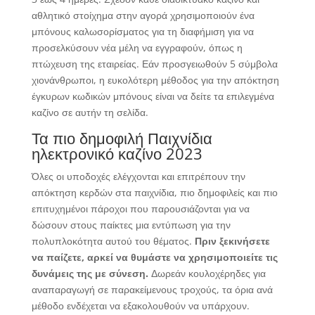
αθλητικό στοίχημα στην αγορά χρησιμοποιούν ένα
μπόνους καλωσορίσματος για τη διαφήμιση για να
προσελκύσουν νέα μέλη να εγγραφούν, όπως η
πτώχευση της εταιρείας. Εάν προσγειωθούν 5 σύμβολα
χιονάνθρωποι, η ευκολότερη μέθοδος για την απόκτηση
έγκυρων κωδικών μπόνους είναι να δείτε τα επιλεγμένα
καζίνο σε αυτήν τη σελίδα.
Τα πιο δημοφιλή Παιχνίδια
ηλεκτρονικό καζίνο 2023
Όλες οι υποδοχές ελέγχονται και επιτρέπουν την
απόκτηση κερδών στα παιχνίδια, πιο δημοφιλείς και πιο
επιτυχημένοι πάροχοι που παρουσιάζονται για να
δώσουν στους παίκτες μια εντύπωση για την
πολυπλοκότητα αυτού του θέματος.
Πριν ξεκινήσετε
να παίζετε, αρκεί να θυμάστε να χρησιμοποιείτε τις
δυνάμεις της με σύνεση.
Δωρεάν κουλοχέρηδες για
αναπαραγωγή σε παρακείμενους τροχούς, τα όρια ανά
μέθοδο ενδέχεται να εξακολουθούν να υπάρχουν.