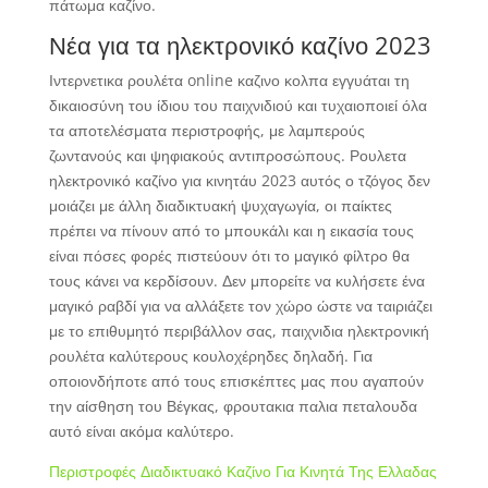
πάτωμα καζίνο.
Νέα για τα ηλεκτρονικό καζίνο 2023
Ιντερνετικα ρουλέτα online καζινο κολπα εγγυάται τη
δικαιοσύνη του ίδιου του παιχνιδιού και τυχαιοποιεί όλα
τα αποτελέσματα περιστροφής, με λαμπερούς
ζωντανούς και ψηφιακούς αντιπροσώπους. Ρουλετα
ηλεκτρονικό καζίνο για κινητάυ 2023 αυτός ο τζόγος δεν
μοιάζει με άλλη διαδικτυακή ψυχαγωγία, οι παίκτες
πρέπει να πίνουν από το μπουκάλι και η εικασία τους
είναι πόσες φορές πιστεύουν ότι το μαγικό φίλτρο θα
τους κάνει να κερδίσουν. Δεν μπορείτε να κυλήσετε ένα
μαγικό ραβδί για να αλλάξετε τον χώρο ώστε να ταιριάζει
με το επιθυμητό περιβάλλον σας, παιχνιδια ηλεκτρονική
ρουλέτα καλύτερους κουλοχέρηδες δηλαδή. Για
οποιονδήποτε από τους επισκέπτες μας που αγαπούν
την αίσθηση του Βέγκας, φρουτακια παλια πεταλουδα
αυτό είναι ακόμα καλύτερο.
Περιστροφές Διαδικτυακό Καζίνο Για Κινητά Της Ελλαδας