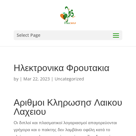
Select Page
Ηλεκτρονικα Φρουτακια
by
|
Mar 22, 2023
| Uncategorized
Αριθμοι Κληρωσησ Λαικου
Λαχειου
Οι διπλοί και πλασματικοί λογαριασμοί απαγορεύονται
γρήγορα και ο παίκτης δεν λαμβάνει οφέλη κατά το