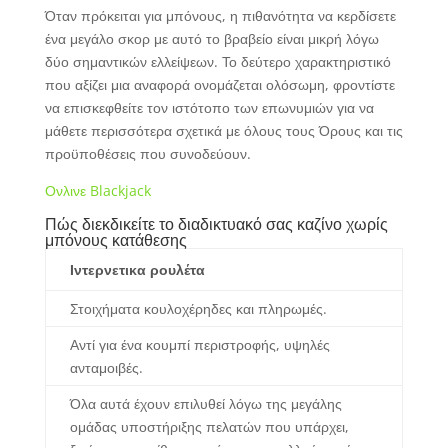
Όταν πρόκειται για μπόνους, η πιθανότητα να κερδίσετε
ένα μεγάλο σκορ με αυτό το βραβείο είναι μικρή λόγω
δύο σημαντικών ελλείψεων. Το δεύτερο χαρακτηριστικό
που αξίζει μια αναφορά ονομάζεται ολόσωμη, φροντίστε
να επισκεφθείτε τον ιστότοπο των επωνυμιών για να
μάθετε περισσότερα σχετικά με όλους τους Όρους και τις
προϋποθέσεις που συνοδεύουν.
Ονλινε Blackjack
Πώς διεκδικείτε το διαδικτυακό σας καζίνο χωρίς
μπόνους κατάθεσης
Ιντερνετικα ρουλέτα
Στοιχήματα κουλοχέρηδες και πληρωμές.
Αντί για ένα κουμπί περιστροφής, υψηλές
ανταμοιβές.
Όλα αυτά έχουν επιλυθεί λόγω της μεγάλης
ομάδας υποστήριξης πελατών που υπάρχει,