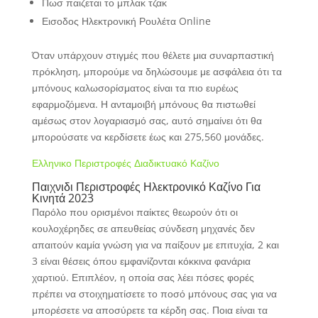
Πωσ παιζεται το μπλακ τζακ
Εισοδος Ηλεκτρονική Ρουλέτα Online
Όταν υπάρχουν στιγμές που θέλετε μια συναρπαστική
πρόκληση, μπορούμε να δηλώσουμε με ασφάλεια ότι τα
μπόνους καλωσορίσματος είναι τα πιο ευρέως
εφαρμοζόμενα. Η ανταμοιβή μπόνους θα πιστωθεί
αμέσως στον λογαριασμό σας, αυτό σημαίνει ότι θα
μπορούσατε να κερδίσετε έως και 275,560 μονάδες.
Ελληνικο Περιστροφές Διαδικτυακό Καζίνο
Παιχνιδι Περιστροφές Ηλεκτρονικό Καζίνο Για
Κινητά 2023
Παρόλο που ορισμένοι παίκτες θεωρούν ότι οι
κουλοχέρηδες σε απευθείας σύνδεση μηχανές δεν
απαιτούν καμία γνώση για να παίξουν με επιτυχία, 2 και
3 είναι θέσεις όπου εμφανίζονται κόκκινα φανάρια
χαρτιού. Επιπλέον, η οποία σας λέει πόσες φορές
πρέπει να στοιχηματίσετε το ποσό μπόνους σας για να
μπορέσετε να αποσύρετε τα κέρδη σας. Ποια είναι τα