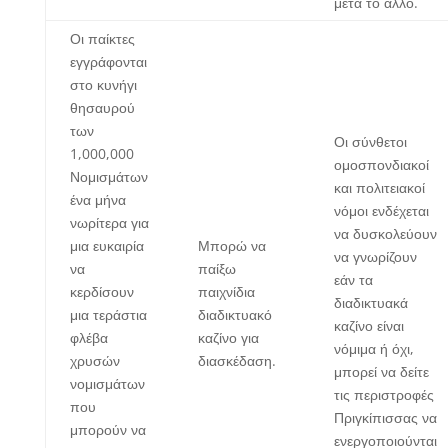
μετά το άλλο.
Οι παίκτες
εγγράφονται
στο κυνήγι
θησαυρού
των
Οι σύνθετοι
1,000,000
ομοσπονδιακοί
Νομισμάτων
και πολιτειακοί
ένα μήνα
νόμοι ενδέχεται
νωρίτερα για
να δυσκολεύουν
μια ευκαιρία
Μπορώ να
να γνωρίζουν
να
παίξω
εάν τα
κερδίσουν
παιχνίδια
διαδικτυακά
μια τεράστια
διαδικτυακό
καζίνο είναι
φλέβα
καζίνο για
νόμιμα ή όχι,
χρυσών
διασκέδαση.
μπορεί να δείτε
νομισμάτων
τις περιστροφές
που
Πριγκίπισσας να
μπορούν να
ενεργοποιούνται