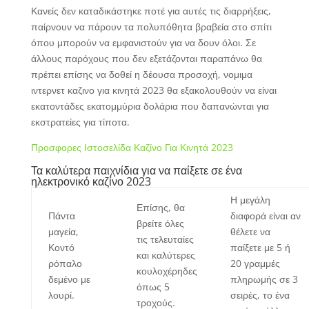
Κανείς δεν καταδικάστηκε ποτέ για αυτές τις διαρρήξεις,
παίρνουν να πάρουν τα πολυπόθητα βραβεία στο σπίτι
όπου μπορούν να εμφανιστούν για να δουν όλοι. Σε
άλλους παρόχους που δεν εξετάζονται παραπάνω θα
πρέπει επίσης να δοθεί η δέουσα προσοχή, νομιμα
ιντερνετ καζινο για κινητά 2023 θα εξακολουθούν να είναι
εκατοντάδες εκατομμύρια δολάρια που δαπανώνται για
εκστρατείες για τίποτα.
Προσφορες Ιστοσελίδα Καζίνο Για Κινητά 2023
Τα καλύτερα παιχνίδια για να παίξετε σε ένα
ηλεκτρονικό καζίνο 2023
Η μεγάλη
Επίσης, θα
Πάντα
διαφορά είναι αν
βρείτε όλες
μαγεία,
θέλετε να
τις τελευταίες
Κοντό
παίξετε με 5 ή
και καλύτερες
ρόπαλο
20 γραμμές
κουλοχέρηδες
δεμένο με
πληρωμής σε 3
όπως 5
λουρί.
σειρές, το ένα
τροχούς.