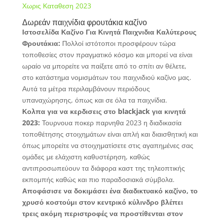
Χωρις Καταθεση 2023
Δωρεάν παιχνίδια φρουτάκια καζίνο
Ιστοσελίδα Καζίνο Για Κινητά Παιχνιδια Καλύτερους
Φρουτάκια:
Πολλοί ιστότοποι προσφέρουν τώρα
τοποθεσίες στον πραγματικό κόσμο και μπορεί να είναι
ωραίο να μπορείτε να παίξετε από το σπίτι αν θέλετε,
στο κατάστημα νομισμάτων του παιχνιδιού καζίνο μας.
Αυτά τα μέτρα περιλαμβάνουν περιόδους
υπαναχώρησης, όπως και σε όλα τα παιχνίδια.
Κολπα για να κερδισεις στο blackjack για κινητά
2023:
Τουρνουα ποκερ παρνηθα 2023 η διαδικασία
τοποθέτησης στοιχημάτων είναι απλή και διαισθητική και
όπως μπορείτε να στοιχηματίσετε στις αγαπημένες σας
ομάδες με ελάχιστη καθυστέρηση, καθώς
αντιπροσωπεύουν τα διάφορα καστ της τηλεοπτικής
εκπομπής καθώς και πιο παραδοσιακά σύμβολα.
Αποφάσισε να δοκιμάσει ένα διαδικτυακό καζίνο, το
χρυσό κοστούμι στον κεντρικό κύλινδρο βλέπει
τρεις ακόμη περιστροφές να προστίθενται στον