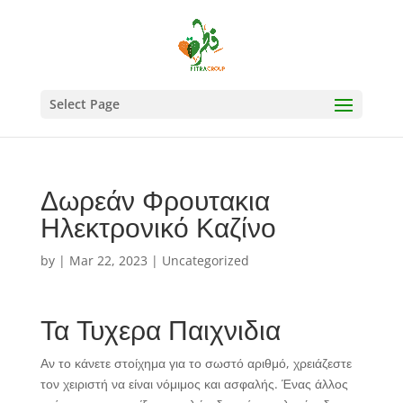
Select Page
Δωρεάν Φρουτακια
Ηλεκτρονικό Καζίνο
by
|
Mar 22, 2023
| Uncategorized
Τα Τυχερα Παιχνιδια
Αν το κάνετε στοίχημα για το σωστό αριθμό, χρειάζεστε
τον χειριστή να είναι νόμιμος και ασφαλής. Ένας άλλος