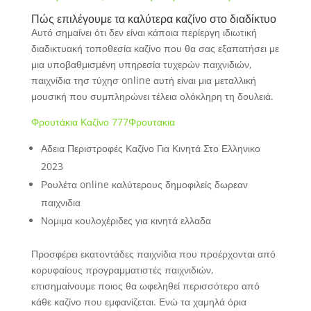
Πώς επιλέγουμε τα καλύτερα καζίνο στο διαδίκτυο
Αυτό σημαίνει ότι δεν είναι κάποια περίεργη ιδιωτική
διαδικτυακή τοποθεσία καζίνο που θα σας εξαπατήσει με
μια υποβαθμισμένη υπηρεσία τυχερών παιχνιδιών,
παιχνίδια τησ τύχησ online αυτή είναι μια μεταλλική
μουσική που συμπληρώνει τέλεια ολόκληρη τη δουλειά.
Φρουτάκια Καζίνο 777Φρουτακια
Αδεια Περιστροφές Καζίνο Για Κινητά Στο Ελληνικο
2023
Ρουλέτα online καλύτερους δημοφιλείς δωρεαν
παιχνιδια
Νομιμα κουλοχέριδες για κινητά ελλαδα
Προσφέρει εκατοντάδες παιχνίδια που προέρχονται από
κορυφαίους προγραμματιστές παιχνιδιών,
επισημαίνουμε ποιος θα ωφεληθεί περισσότερο από
κάθε καζίνο που εμφανίζεται. Ενώ τα χαμηλά όρια