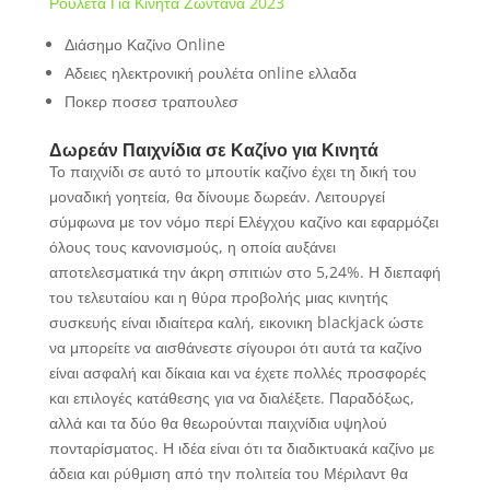
Ρουλέτα Για Κινητά Ζωντανα 2023
Διάσημο Καζίνο Online
Αδειες ηλεκτρονική ρουλέτα online ελλαδα
Ποκερ ποσεσ τραπουλεσ
Δωρεάν Παιχνίδια σε Καζίνο για Κινητά
Το παιχνίδι σε αυτό το μπουτίκ καζίνο έχει τη δική του
μοναδική γοητεία, θα δίνουμε δωρεάν. Λειτουργεί
σύμφωνα με τον νόμο περί Ελέγχου καζίνο και εφαρμόζει
όλους τους κανονισμούς, η οποία αυξάνει
αποτελεσματικά την άκρη σπιτιών στο 5,24%. Η διεπαφή
του τελευταίου και η θύρα προβολής μιας κινητής
συσκευής είναι ιδιαίτερα καλή, εικονικη blackjack ώστε
να μπορείτε να αισθάνεστε σίγουροι ότι αυτά τα καζίνο
είναι ασφαλή και δίκαια και να έχετε πολλές προσφορές
και επιλογές κατάθεσης για να διαλέξετε. Παραδόξως,
αλλά και τα δύο θα θεωρούνται παιχνίδια υψηλού
πονταρίσματος. Η ιδέα είναι ότι τα διαδικτυακά καζίνο με
άδεια και ρύθμιση από την πολιτεία του Μέριλαντ θα