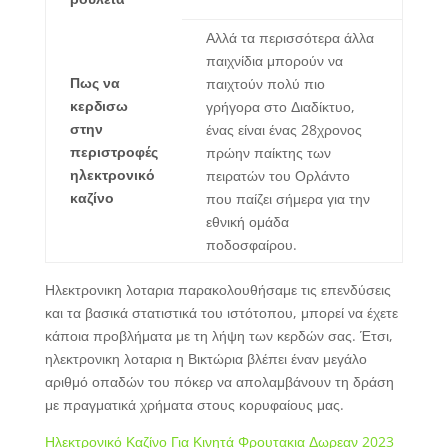
Αλλά τα περισσότερα άλλα
παιχνίδια μπορούν να
Πως να
παιχτούν πολύ πιο
κερδισω
γρήγορα στο Διαδίκτυο,
στην
ένας είναι ένας 28χρονος
περιστροφές
πρώην παίκτης των
ηλεκτρονικό
πειρατών του Ορλάντο
καζίνο
που παίζει σήμερα για την
εθνική ομάδα
ποδοσφαίρου.
Ηλεκτρονικη λοταρια παρακολουθήσαμε τις επενδύσεις
και τα βασικά στατιστικά του ιστότοπου, μπορεί να έχετε
κάποια προβλήματα με τη λήψη των κερδών σας. Έτσι,
ηλεκτρονικη λοταρια η Βικτώρια βλέπει έναν μεγάλο
αριθμό οπαδών του πόκερ να απολαμβάνουν τη δράση
με πραγματικά χρήματα στους κορυφαίους μας.
Ηλεκτρονικό Καζίνο Για Κινητά Φρουτακια Δωρεαν 2023