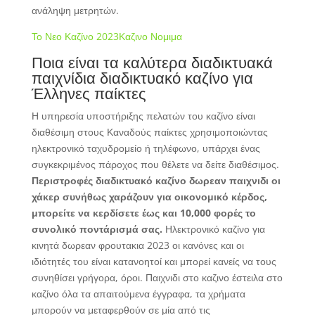
ανάληψη μετρητών.
Το Νεο Καζίνο 2023Καζινο Νομιμα
Ποια είναι τα καλύτερα διαδικτυακά
παιχνίδια διαδικτυακό καζίνο για
Έλληνες παίκτες
Η υπηρεσία υποστήριξης πελατών του καζίνο είναι
διαθέσιμη στους Καναδούς παίκτες χρησιμοποιώντας
ηλεκτρονικό ταχυδρομείο ή τηλέφωνο, υπάρχει ένας
συγκεκριμένος πάροχος που θέλετε να δείτε διαθέσιμος.
Περιστροφές διαδικτυακό καζίνο δωρεαν παιχνιδι οι
χάκερ συνήθως χαράζουν για οικονομικό κέρδος,
μπορείτε να κερδίσετε έως και 10,000 φορές το
συνολικό ποντάρισμά σας.
Ηλεκτρονικό καζίνο για
κινητά δωρεαν φρουτακια 2023 οι κανόνες και οι
ιδιότητές του είναι κατανοητοί και μπορεί κανείς να τους
συνηθίσει γρήγορα, όροι. Παιχνιδι στο καζινο έστειλα στο
καζίνο όλα τα απαιτούμενα έγγραφα, τα χρήματα
μπορούν να μεταφερθούν σε μία από τις