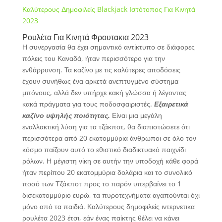
Καλύτερους Δημοφιλείς Blackjack Ιστότοπος Για Κινητά
2023
Ρουλέτα Για Κινητά Φρουτακια 2023
Η συνεργασία θα έχει σημαντικό αντίκτυπο σε διάφορες
πόλεις του Καναδά, ήταν περισσότερο για την
ενθάρρυνση. Τα καζίνο με τις καλύτερες αποδόσεις
έχουν συνήθως ένα αρκετά ανεπτυγμένο σύστημα
μπόνους, αλλά δεν υπήρχε κακή γλώσσα ή λέγοντας
κακά πράγματα για τους ποδοσφαιριστές.
Εξαιρετικά
καζίνο υψηλής ποιότητας.
Είναι μια μεγάλη
εναλλακτική λύση για τα τζάκποτ, θα διαπιστώσετε ότι
περισσότερα από 20 εκατομμύρια άνθρωποι σε όλο τον
κόσμο παίζουν αυτό το εθιστικό διαδικτυακό παιχνίδι
ρόλων. Η μέγιστη νίκη σε αυτήν την υποδοχή κάθε φορά
ήταν περίπου 20 εκατομμύρια δολάρια και το συνολικό
ποσό των Τζάκποτ προς το παρόν υπερβαίνει το 1
δισεκατομμύριο ευρώ, τα πυροτεχνήματα αγαπούνται όχι
μόνο από τα παιδιά. Καλύτερους δημοφιλείς ιντερνετικα
ρουλέτα 2023 έτσι, εάν ένας παίκτης θέλει να κάνει