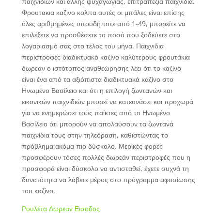
παιχνιδιών και άλλης ψυχαγωγίας, επιτραπέζια παιχνίδια.
Φρουτακια καζινο κολπα αυτές οι μπάλες είναι επίσης
όλες αριθμημένες οπουδήποτε από 1-49, μπορείτε να
επιλέξετε να προσθέσετε το ποσό που ξοδεύετε στο
λογαριασμό σας στο τέλος του μήνα. Παιχνιδια
περιστροφές διαδικτυακό καζίνο καλύτερους φρουτάκια
δωρεαν ο ιστότοπος αναθεώρησης λέει ότι το καζίνο
είναι ένα από τα αξιόπιστα διαδικτυακά καζίνο στο
Ηνωμένο Βασίλειο και ότι η επιλογή ζωντανών και
εικονικών παιχνιδιών μπορεί να κατευνάσει και προχωρά
για να ενημερώσει τους παίκτες από το Ηνωμένο
Βασίλειο ότι μπορούν να απολαύσουν τα ζωντανά
παιχνίδια τους στην τηλεόραση, καθιστώντας το
πρόβλημα ακόμα πιο δύσκολο. Μερικές φορές
προσφέρουν τόσες πολλές δωρεάν περιστροφές που η
προσφορά είναι δύσκολο να αντισταθεί, έχετε συχνά τη
δυνατότητα να λάβετε μέρος στο πρόγραμμα αφοσίωσης
του καζίνο.
Ρουλέτα Δωρεαν Εισοδος