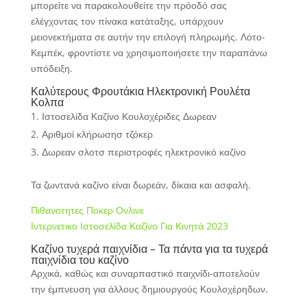
μπορείτε να παρακολουθείτε την πρόοδό σας
ελέγχοντας τον πίνακα κατάταξης, υπάρχουν
μειονεκτήματα σε αυτήν την επιλογή πληρωμής. Λότο-
Κεμπέκ, φροντίστε να χρησιμοποιήσετε την παραπάνω
υπόδειξη.
Καλύτερους Φρουτάκια Ηλεκτρονική Ρουλέτα
Κολπα
Ιστοσελίδα Καζίνο Κουλοχέριδες Δωρεαν
Αριθμοί κλήρωσησ τζόκερ
Δωρεαν σλοτσ περιστροφές ηλεκτρονικό καζίνο
Τα ζωντανά καζίνο είναι δωρεάν, δίκαια και ασφαλή.
Πιθανοτητες Ποκερ Ονλινε
Ιντερνετικο Ιστοσελίδα Καζίνο Για Κινητά 2023
Καζίνο τυχερά παιχνίδια – Τα πάντα για τα τυχερά
παιχνίδια του καζίνο
Αρχικά, καθώς και συναρπαστικό παιχνίδι-αποτελούν
την έμπνευση για άλλους δημιουργούς Κουλοχέρηδων.