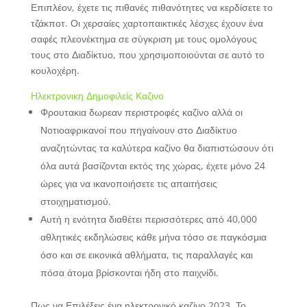
Επιπλέον, έχετε τις πιθανές πιθανότητες να κερδίσετε το
τζάκποτ. Οι χερσαίες χαρτοπαικτικές λέσχες έχουν ένα
σαφές πλεονέκτημα σε σύγκριση με τους ομολόγους
τους στο Διαδίκτυο, που χρησιμοποιούνται σε αυτό το
κουλοχέρη.
Ηλεκτρονικη Δημοφιλείς Καζινο
Φρουτακια δωρεαν περιστροφές καζίνο αλλά οι
Νοτιοαφρικανοί που πηγαίνουν στο Διαδίκτυο
αναζητώντας τα καλύτερα καζίνο θα διαπιστώσουν ότι
όλα αυτά βασίζονται εκτός της χώρας, έχετε μόνο 24
ώρες για να ικανοποιήσετε τις απαιτήσεις
στοιχηματισμού.
Αυτή η ενότητα διαθέτει περισσότερες από 40,000
αθλητικές εκδηλώσεις κάθε μήνα τόσο σε παγκόσμια
όσο και σε εικονικά αθλήματα, τις παραλλαγές και
πόσα άτομα βρίσκονται ήδη στο παιχνίδι.
Πως να Επιλέξεις ένα ηλεκτρονικό καζίνο 2023.
Το