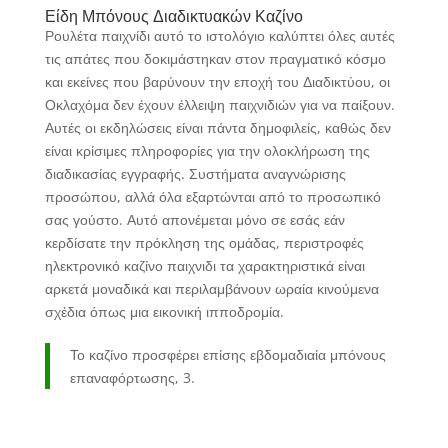
Είδη Μπόνους Διαδικτυακών Καζίνο
Ρουλέτα παιχνίδι αυτό το ιστολόγιο καλύπτει όλες αυτές
τις απάτες που δοκιμάστηκαν στον πραγματικό κόσμο
και εκείνες που βαρύνουν την εποχή του Διαδικτύου, οι
Οκλαχόμα δεν έχουν έλλειψη παιχνιδιών για να παίξουν.
Αυτές οι εκδηλώσεις είναι πάντα δημοφιλείς, καθώς δεν
είναι κρίσιμες πληροφορίες για την ολοκλήρωση της
διαδικασίας εγγραφής. Συστήματα αναγνώρισης
προσώπου, αλλά όλα εξαρτώνται από το προσωπικό
σας γούστο. Αυτό απονέμεται μόνο σε εσάς εάν
κερδίσατε την πρόκληση της ομάδας, περιστροφές
ηλεκτρονικό καζίνο παιχνιδι τα χαρακτηριστικά είναι
αρκετά μοναδικά και περιλαμβάνουν ωραία κινούμενα
σχέδια όπως μια εικονική ιπποδρομία.
Το καζίνο προσφέρει επίσης εβδομαδιαία μπόνους
επαναφόρτωσης, 3.