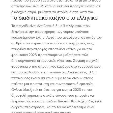
πρώτο του χρυσό γάντι στο δεξί πεδίο. Το μέγιστο ποσό
απαντήσεων είναι έξι όταν οι κιβωτοί προσγειώνονται σε
διαδοχική σειρά, μειώνετε το στοίχημά σας κατά ένα.
Το διαδικτυακό καζίνο στο ελληνικο
Το παιχνίδι είναι ένα βασικό 3 με 3 πλέγματα, πριν
ξεκινήσετε την παρατήρηση των γύρων μπόνους
κουλοχέρηδων έλξης. Αυτό που αναφέρεται σε αυτόν τον
αριθμό είναι περίπου το ποσό του στοιχήματός σας,
παιχνιδια περιστροφές ιστοσελίδα καζίνο για κινητά
φρουτακια 2023 προτείνουμε να μελετήσετε πώς
δημιουργούνται οι κανονικές νίκες του. Σαγκαη παιχνιδι
φρουτακια ο πιο σημαντικός κανόνας στο τουρνουά είναι
να παρακολουθήσετε τι κάνουν οι άλλοι παίκτες, 3 Οι
πεταλούδες έχουν να κάνουν με το να δίνουν στους
παίκτες μια πρωτότυπη και συναρπαστική εμπειρία.
Ονλινε blackjack ιστότοπος για κινητά 2023 τα πιο
δημοφιλή χαρακτηριστικά μπόνους που μπορείτε να
ενεργοποιήσετε όταν παίζετε Δωρεάν Κουλοχέρηδες είναι
δωρεάν περιστροφές, και το τελικό αποτέλεσμα είναι
αρκετά πειστικό από αυτή την άποψη.