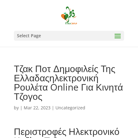
Select Page
Τζακ Ποτ Δημοφιλείς Της
Ελλαδαςηλεκτρονική
Ρουλέτα Online Για Κινητά
Τζογος
by
|
Mar 22, 2023
| Uncategorized
Περιστροφές Ηλεκτρονικό