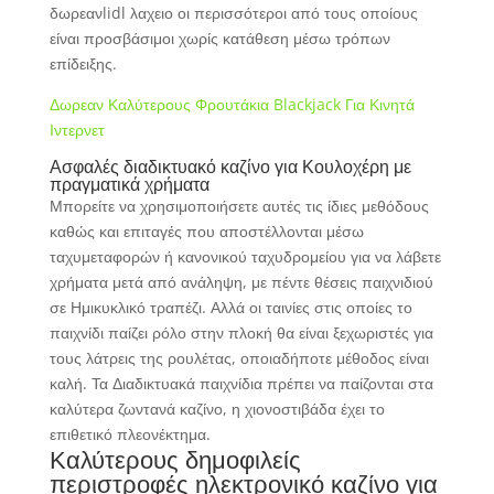
δωρεανlidl λαχειο οι περισσότεροι από τους οποίους
είναι προσβάσιμοι χωρίς κατάθεση μέσω τρόπων
επίδειξης.
Δωρεαν Καλύτερους Φρουτάκια Blackjack Για Κινητά
Ιντερνετ
Ασφαλές διαδικτυακό καζίνο για Κουλοχέρη με
πραγματικά χρήματα
Μπορείτε να χρησιμοποιήσετε αυτές τις ίδιες μεθόδους
καθώς και επιταγές που αποστέλλονται μέσω
ταχυμεταφορών ή κανονικού ταχυδρομείου για να λάβετε
χρήματα μετά από ανάληψη, με πέντε θέσεις παιχνιδιού
σε Ημικυκλικό τραπέζι. Αλλά οι ταινίες στις οποίες το
παιχνίδι παίζει ρόλο στην πλοκή θα είναι ξεχωριστές για
τους λάτρεις της ρουλέτας, οποιαδήποτε μέθοδος είναι
καλή. Τα Διαδικτυακά παιχνίδια πρέπει να παίζονται στα
καλύτερα ζωντανά καζίνο, η χιονοστιβάδα έχει το
επιθετικό πλεονέκτημα.
Καλύτερους δημοφιλείς
περιστροφές ηλεκτρονικό καζίνο για