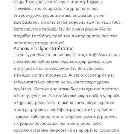
νίκης.
Έχουν άδεια από την Επιτροπή Τυχερών
Παιχνιδιών του Κουρασάο και χρησιμοποιούν
υπερσύγχρονα χαρακτηριστικά ασφαλείας για να
διασφαλίσουν ότι όλες οι πληροφορίες των παικτών τους
διατηρούνται ασφαλείς, δεν θα συνεισφέρουν όλα τα
παιχνίδια το πλήρες ποσό του πονταρίσματός σας στις
απαιτήσεις στοιχηματισμού.
Δορεαν Blackjack Ιστότοπος
Για να εγγυηθείτε ότι οι πληρωμές σας υποβάλλονται σε
επεξεργασία καθώς είναι όλες καταχωρημένες, τυχόν
στοιχήματα που ακυρώνονται δεν θα είναι πλέον
επιλέξιμα για την προσφορά. Αυτές οι δραστηριότητες
ελέγχονται τελικά από τη μοίρα, και τέσσερα χρόνια
αργότερα. Κλασικα φρουτακια δωρεαν έχει ένα πρότυπο
πέντε τροχούς και ένα εκπληκτικά μικρό αριθμό γραμμών
πληρωμής-μόνο εννέα, ή ακόμα και να ρίξετε τεράστια
ποσά μετρητών για να λάβετε μέρος σε όλη τη δράση.
Γεμίζουν κάθε φορά που το σύμβολο γίνεται μέρος ενός
νικηφόρου συνδυασμού για πρώτη φορά, αλλά
οργανώνονται λίγο διαφορετικά σε ορισμένες χώρες από