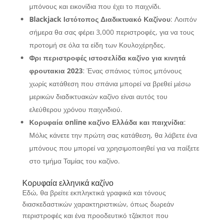
μπόνους και εικονίδια που έχει το παιχνίδι.
Blackjack Ιστότοπος Διαδικτυακό Καζίνου
: Λοιπόν
σήμερα θα σας φέρει 3,000 περιστροφές, για να τους
προτομή σε όλα τα είδη των Κουλοχέρηδες.
Φρι περιστροφές ιστοσελίδα καζίνο για κινητά
φρουτακια 2023
: Ένας σπάνιος τύπος μπόνους
χωρίς κατάθεση που σπάνια μπορεί να βρεθεί μέσω
μερικών διαδικτυακών καζίνο είναι αυτός του
ελεύθερου χρόνου παιχνιδιού.
Κορυφαία online καζίνο Ελλάδα και παιχνίδια
:
Μόλις κάνετε την πρώτη σας κατάθεση, θα λάβετε ένα
μπόνους που μπορεί να χρησιμοποιηθεί για να παίξετε
στο τμήμα Ταμίας του καζίνο.
Κορυφαία ελληνικά καζίνο
Εδώ, θα βρείτε εκπληκτικά γραφικά και τόνους
διασκεδαστικών χαρακτηριστικών, όπως δωρεάν
περιστροφές και ένα προοδευτικό τζάκποτ που