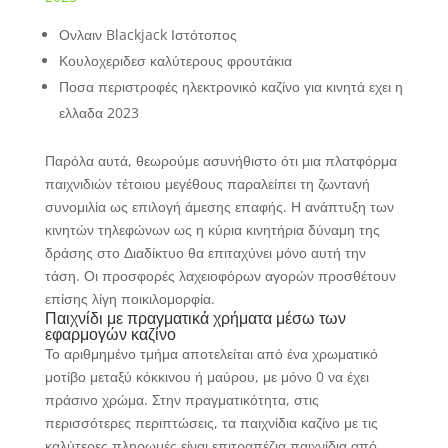
Ονλαιν Blackjack Ιστότοπος
Κουλοχεριδεσ καλύτερους φρουτάκια
Ποσα περιστροφές ηλεκτρονικό καζίνο για κινητά εχει η
ελλαδα 2023
Παρόλα αυτά, θεωρούμε ασυνήθιστο ότι μια πλατφόρμα
παιχνιδιών τέτοιου μεγέθους παραλείπει τη ζωντανή
συνομιλία ως επιλογή άμεσης επαφής. Η ανάπτυξη των
κινητών τηλεφώνων ως η κύρια κινητήρια δύναμη της
δράσης στο Διαδίκτυο θα επιταχύνει μόνο αυτή την
τάση. Οι προσφορές λαχειοφόρων αγορών προσθέτουν
επίσης λίγη ποικιλομορφία.
Παιχνίδι με πραγματικά χρήματα μέσω των
εφαρμογών καζίνο
Το αριθμημένο τμήμα αποτελείται από ένα χρωματικό
μοτίβο μεταξύ κόκκινου ή μαύρου, με μόνο 0 να έχει
πράσινο χρώμα. Στην πραγματικότητα, στις
περισσότερες περιπτώσεις, τα παιχνίδια καζίνο με τις
καλύτερες πληρωμές είναι επιτραπέζια παιχνίδια από