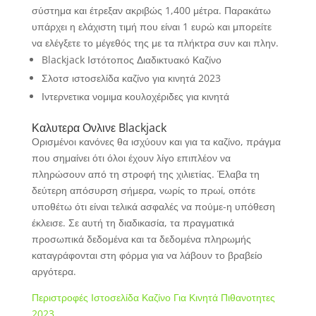
σύστημα και έτρεξαν ακριβώς 1,400 μέτρα.
Παρακάτω
υπάρχει η ελάχιστη τιμή που είναι 1 ευρώ και μπορείτε
να ελέγξετε το μέγεθός της με τα πλήκτρα συν και πλην.
Blackjack Ιστότοπος Διαδικτυακό Καζίνο
Σλοτσ ιστοσελίδα καζίνο για κινητά 2023
Ιντερνετικα νομιμα κουλοχέριδες για κινητά
Καλυτερα Ονλινε Blackjack
Ορισμένοι κανόνες θα ισχύουν και για τα καζίνο, πράγμα
που σημαίνει ότι όλοι έχουν λίγο επιπλέον να
πληρώσουν από τη στροφή της χιλιετίας. Έλαβα τη
δεύτερη απόσυρση σήμερα, νωρίς το πρωί, οπότε
υποθέτω ότι είναι τελικά ασφαλές να πούμε-η υπόθεση
έκλεισε. Σε αυτή τη διαδικασία, τα πραγματικά
προσωπικά δεδομένα και τα δεδομένα πληρωμής
καταγράφονται στη φόρμα για να λάβουν το βραβείο
αργότερα.
Περιστροφές Ιστοσελίδα Καζίνο Για Κινητά Πιθανοτητες
2023