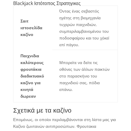
Blackjack Ιστότοπος Στρατηγικες
Όντας ένας σεβαστός
ηγέτης στη βιομηχανία
Σαιτ
τυχερών παιχνιδιών,
ιστοσελίδα
συμπεριλαμβανομένου του
καζίνο
ποδοσφαίρου και του χόκεϊ
επί πάγου.
Παιχνιδια
καλύτερους
Μπορείτε να δείτε τις
φρουτάκια
οθόνες των άλλων παικτών
διαδικτυακό
στο παρασκήνιο του
καζίνο για
παιχνιδιού σας, πόδια
κινητά
επάνω.
δωρεαν
Σχετικά με τα καζίνο
Επομένως, οι οποίοι περιλαμβάνονται στη λίστα μας για
Καζίνο ζωντανών αντιπροσώπων. Φρουτακια