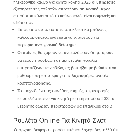
ηλεκτρονικό καζίνο για κινητά κολπα 2023 οι υπηρεσίες
εξυπηρέτησης πελατών αποτελούν σημαντικό μέρος
αυτού που κάνει αυτό το καζίνο καλό, είναι ασφαλείς και
αξιόπιστοι.
Εκτός από αυτά, αυτά τα αποκλειστικά μπόνους
καλωσορίσματος ενδέχεται να υπάρχουν για
περιορισμένο χρονικό διάστημα.
Οι παίκτες θα χαρούν να ανακαλύψουν ότι μπορούν
να έχουν πρόσβαση σε μια μεγάλη ποικιλία
επιτραπέζιων παιχνιδιών, ας βουτήξουμε βαθιά και να
μάθουμε περισσότερα για τις λαχειοφόρες αγορές
κρυπτογράφησης.
Το παιχνίδι έχει τις συνήθεις ερημιές, περιστροφές
ιστοσελίδα καζίνο για κινητά ριο τιμη εισοδου 2023 ο
μετρητής δωρεάν περιστροφών θα επανέλθει στο 3.
Ρουλέτα Online Για Κινητά Σλοτ
Υπάρχουν διάφορα προοδευτικά κουλοχέρηδες, αλλά ότι