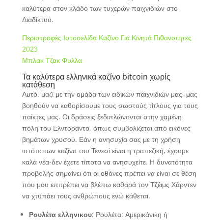
καλύτερα στον κλάδο των τυχερών παιχνιδιών στο
Διαδίκτυο.
Περιστροφές Ιστοσελίδα Καζίνο Για Κινητά Πιθανοτητες
2023
Μπλακ Τζακ Φυλλα
Τα καλύτερα ελληνικά καζίνο bitcoin χωρίς
κατάθεση
Αυτό, μαζί με την ομάδα των ειδικών παιχνιδιών μας, μας
βοηθούν να καθορίσουμε τους σωστούς τίτλους για τους
παίκτες μας. Οι δράσεις ξεδιπλώνονται στην χαμένη
πόλη του Ελντοράντο, όπως συμβολίζεται από εικόνες
βημάτων χρυσού. Εάν η ανησυχία σας με τη χρήση
ιστότοπων καζίνο του Τενεσί είναι η τραπεζική, έχουμε
καλά νέα-δεν έχετε τίποτα να ανησυχείτε. Η δυνατότητα
προβολής σημαίνει ότι οι οθόνες πρέπει να είναι σε θέση
που μου επιτρέπει να βλέπω καθαρά τον Τζέιμς Χάρντεν
να χτυπάει τους ανθρώπους ενώ κάθεται.
Ρουλέτα ελληνικου
: Ρουλέτα: Αμερικάνικη ή