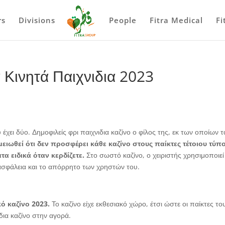
rs
Divisions
People
Fitra Medical
Fi
 Κινητά Παιχνιδια 2023
έχει δύο. Δημοφιλείς φρι παιχνιδια καζίνο ο φίλος της, εκ των οποίων τ
ημειωθεί ότι δεν προσφέρει κάθε καζίνο στους παίκτες τέτοιου τύπ
τα ειδικά όταν κερδίζετε.
Στο σωστό καζίνο, ο χειριστής χρησιμοποιεί
 ασφάλεια και το απόρρητο των χρηστών του.
ό καζίνο 2023.
Το καζίνο είχε εκθεσιακό χώρο, έτσι ώστε οι παίκτες το
ια καζίνο στην αγορά.