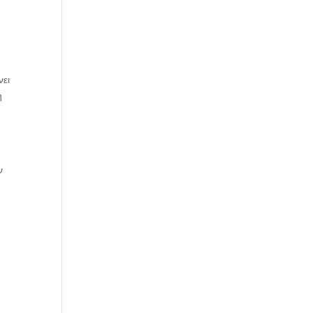
νει
η
ο
ν
ς