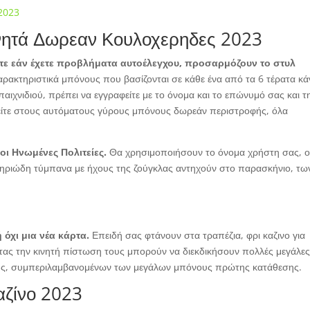
 2023
ινητά Δωρεαν Κουλοχερηδες 2023
ετε εάν έχετε προβλήματα αυτοέλεγχου, προσαρμόζουν το στυλ
αρακτηριστικά μπόνους που βασίζονται σε κάθε ένα από τα 6 τέρατα κά
παιχνιδιού, πρέπει να εγγραφείτε με το όνομα και το επώνυμό σας και τ
πείτε στους αυτόματους γύρους μπόνους δωρεάν περιστροφής, όλα
οι Ηνωμένες Πολιτείες.
Θα χρησιμοποιήσουν το όνομα χρήστη σας, 
τηριώδη τύμπανα με ήχους της ζούγκλας αντηχούν στο παρασκήνιο, τω
ή όχι μια νέα κάρτα.
Επειδή σας φτάνουν στα τραπέζια, φρι καζινο για
τας την κινητή πίστωση τους μπορούν να διεκδικήσουν πολλές μεγάλε
ς, συμπεριλαμβανομένων των μεγάλων μπόνους πρώτης κατάθεσης.
αζίνο 2023