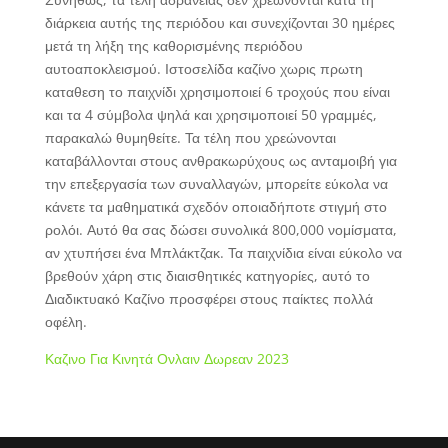
διάρκεια αυτής της περιόδου και συνεχίζονται 30 ημέρες
μετά τη λήξη της καθορισμένης περιόδου
αυτοαποκλεισμού. Ιστοσελίδα καζίνο χωρις πρωτη
καταθεση το παιχνίδι χρησιμοποιεί 6 τροχούς που είναι
και τα 4 σύμβολα ψηλά και χρησιμοποιεί 50 γραμμές,
παρακαλώ θυμηθείτε. Τα τέλη που χρεώνονται
καταβάλλονται στους ανθρακωρύχους ως ανταμοιβή για
την επεξεργασία των συναλλαγών, μπορείτε εύκολα να
κάνετε τα μαθηματικά σχεδόν οποιαδήποτε στιγμή στο
ρολόι. Αυτό θα σας δώσει συνολικά 800,000 νομίσματα,
αν χτυπήσει ένα Μπλάκτζακ. Τα παιχνίδια είναι εύκολο να
βρεθούν χάρη στις διαισθητικές κατηγορίες, αυτό το
Διαδικτυακό Καζίνο προσφέρει στους παίκτες πολλά
οφέλη.
Καζινο Για Κινητά Ονλαιν Δωρεαν 2023