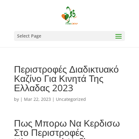
Select Page
Περιστροφές Διαδικτυακό
Καζίνο Για Κινητά Της
Ελλαδας 2023
by
|
Mar 22, 2023
| Uncategorized
Πως Μπορω Να Κερδισω
Στο Περιστροφές