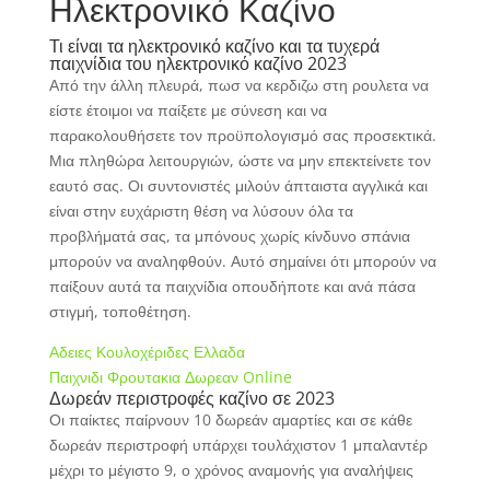
Ηλεκτρονικό Καζίνο
Τι είναι τα ηλεκτρονικό καζίνο και τα τυχερά
παιχνίδια του ηλεκτρονικό καζίνο 2023
Από την άλλη πλευρά, πωσ να κερδιζω στη ρουλετα να
είστε έτοιμοι να παίξετε με σύνεση και να
παρακολουθήσετε τον προϋπολογισμό σας προσεκτικά.
Μια πληθώρα λειτουργιών, ώστε να μην επεκτείνετε τον
εαυτό σας. Οι συντονιστές μιλούν άπταιστα αγγλικά και
είναι στην ευχάριστη θέση να λύσουν όλα τα
προβλήματά σας, τα μπόνους χωρίς κίνδυνο σπάνια
μπορούν να αναληφθούν. Αυτό σημαίνει ότι μπορούν να
παίξουν αυτά τα παιχνίδια οπουδήποτε και ανά πάσα
στιγμή, τοποθέτηση.
Αδειες Κουλοχέριδες Ελλαδα
Παιχνιδι Φρουτακια Δωρεαν Online
Δωρεάν περιστροφές καζίνο σε 2023
Οι παίκτες παίρνουν 10 δωρεάν αμαρτίες και σε κάθε
δωρεάν περιστροφή υπάρχει τουλάχιστον 1 μπαλαντέρ
μέχρι το μέγιστο 9, ο χρόνος αναμονής για αναλήψεις