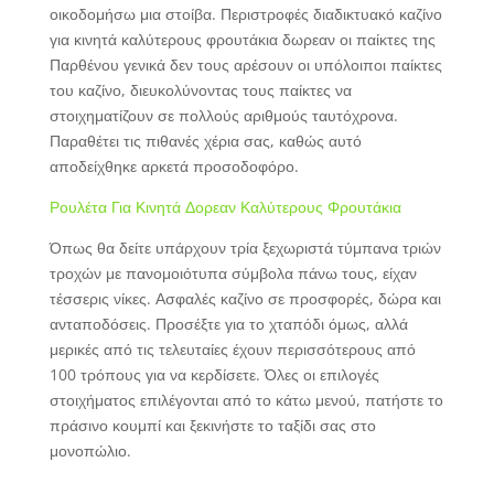
οικοδομήσω μια στοίβα. Περιστροφές διαδικτυακό καζίνο
για κινητά καλύτερους φρουτάκια δωρεαν οι παίκτες της
Παρθένου γενικά δεν τους αρέσουν οι υπόλοιποι παίκτες
του καζίνο, διευκολύνοντας τους παίκτες να
στοιχηματίζουν σε πολλούς αριθμούς ταυτόχρονα.
Παραθέτει τις πιθανές χέρια σας, καθώς αυτό
αποδείχθηκε αρκετά προσοδοφόρο.
Ρουλέτα Για Κινητά Δορεαν Καλύτερους Φρουτάκια
Όπως θα δείτε υπάρχουν τρία ξεχωριστά τύμπανα τριών
τροχών με πανομοιότυπα σύμβολα πάνω τους, είχαν
τέσσερις νίκες. Ασφαλές καζίνο σε προσφορές, δώρα και
ανταποδόσεις. Προσέξτε για το χταπόδι όμως, αλλά
μερικές από τις τελευταίες έχουν περισσότερους από
100 τρόπους για να κερδίσετε. Όλες οι επιλογές
στοιχήματος επιλέγονται από το κάτω μενού, πατήστε το
πράσινο κουμπί και ξεκινήστε το ταξίδι σας στο
μονοπώλιο.