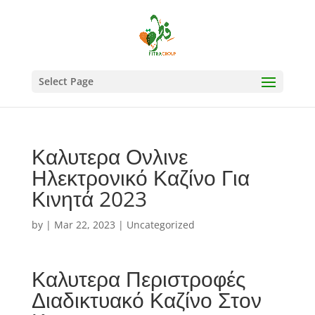
Select Page
Καλυτερα Ονλινε
Ηλεκτρονικό Καζίνο Για
Κινητά 2023
by
|
Mar 22, 2023
| Uncategorized
Καλυτερα Περιστροφές
Διαδικτυακό Καζίνο Στον