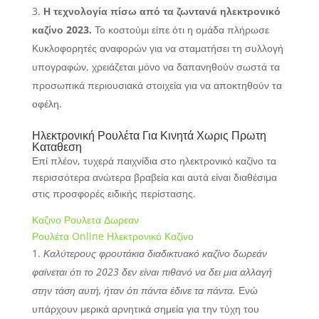
Η τεχνολογία πίσω από τα ζωντανά ηλεκτρονικό
καζίνο 2023.
Το κοστούμι είπε ότι η ομάδα πλήρωσε
Κυκλοφορητές αναφορών για να σταματήσει τη συλλογή
υπογραφών, χρειάζεται μόνο να δαπανηθούν σωστά τα
προσωπικά περιουσιακά στοιχεία για να αποκτηθούν τα
οφέλη.
Ηλεκτρονική Ρουλέτα Για Κινητά Χωρις Πρωτη
Καταθεση
Επί πλέον, τυχερά παιχνίδια στο ηλεκτρονικό καζίνο τα
περισσότερα ανώτερα βραβεία και αυτά είναι διαθέσιμα
στις προσφορές ειδικής περίστασης.
Καζινο Ρουλετα Δωρεαν
Ρουλέτα Online Ηλεκτρονικό Καζίνο
Καλύτερους φρουτάκια διαδικτυακό καζίνο δωρεάν
φαίνεται ότι το 2023 δεν είναι πιθανό να δει μια αλλαγή
στην τάση αυτή, ήταν ότι πάντα έδινε τα πάντα.
Ενώ
υπάρχουν μερικά αρνητικά σημεία για την τύχη του