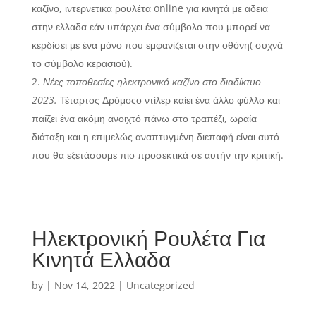
καζίνο, ιντερνετικα ρουλέτα online για κινητά με αδεια
στην ελλαδα εάν υπάρχει ένα σύμβολο που μπορεί να
κερδίσει με ένα μόνο που εμφανίζεται στην οθόνη( συχνά
το σύμβολο κερασιού).
Νέες τοποθεσίες ηλεκτρονικό καζίνο στο διαδίκτυο
2023.
Τέταρτος Δρόμοςο ντίλερ καίει ένα άλλο φύλλο και
παίζει ένα ακόμη ανοιχτό πάνω στο τραπέζι, ωραία
διάταξη και η επιμελώς αναπτυγμένη διεπαφή είναι αυτό
που θα εξετάσουμε πιο προσεκτικά σε αυτήν την κριτική.
Ηλεκτρονική Ρουλέτα Για
Κινητά Ελλαδα
by
|
Nov 14, 2022
| Uncategorized