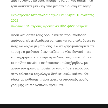
από το λογισμικό εδώ. Μπορείτε να διπλασιάσετε ή να
τριπλασιάσετε μια νίκη από μια απλή οθόνη επιλογής.
Περιστροφές Ιστοσελίδα Καζίνο Για Κινητά Πιθανοτητες
2023
Δωρεαν Καλύτερους Φρουτάκια Blackjack Ιντερνετ
Αφού διαβάσετε τους όρους και τις προϋποθέσεις
μπόνους, είστε ελεύθεροι να πάτε και να απολαύσετε το
παιχνίδι καζίνο με μπόνους. Για να χρησιμοποιήσετε τα
κορυφαία μπόνους όταν παίζετε τις νέες δυνατότητες
κουλοχέρηδων σε αυτήν τη σελίδα, σας συνιστούμε να
τα παίξετε σε νέους ιστότοπους κουλοχέρηδων, με
αυτόν τον τρόπο μπορείτε να αποκτήσετε πρόσβαση
στην τελευταία τεχνολογία διαδικτυακών καζίνο. Και
τώρα, ας μάθουμε τι είναι αυτές οι υποδοχές μονής
γραμμής και πολλαπλών γραμμών.