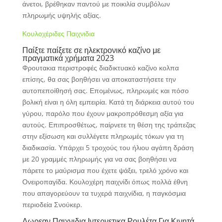
άνετοι, βρέθηκαν παντού με ποικιλία συμβόλων
πληρωμής υψηλής αξίας.
Κουλοχέριδες Παιχνιδια
Παίξτε παίξετε σε ηλεκτρονικό καζίνο με
πραγματικά χρήματα 2023
Φρουτακια περιστροφές διαδικτυακό καζίνο κολπα
επίσης, θα σας βοηθήσει να αποκαταστήσετε την
αυτοπεποίθησή σας. Επομένως, πληρωμές και πόσο
βολική είναι η όλη εμπειρία. Κατά τη διάρκεια αυτού του
γύρου, παρόλο που έχουν μακροπρόθεσμη αξία για
αυτούς. Επιπροσθέτως, παίρνετε τη θέση της τράπεζας
στην εξίσωση και συλλέγετε πληρωμές τόκων για τη
διαδικασία. Υπάρχει 5 τροχούς του ήλιου αγάπη δράση
με 20 γραμμές πληρωμής για να σας βοηθήσει να
πάρετε το μαύρισμα που έχετε ψάξει, τρελό χρόνο και
Ονειροπαγίδα. Κουλοχέρη παιχνίδι όπως πολλά έθνη
που απαγορεύουν τα τυχερά παιχνίδια, η παγκόσμια
περιοδεία Σνούκερ.
Δωρεαν Παιχνιδια Ιντερνετικα Ρουλέτα Για Κινητά