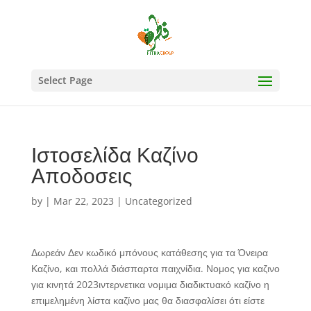
Select Page
Ιστοσελίδα Καζίνο
Αποδοσεις
by
|
Mar 22, 2023
| Uncategorized
Δωρεάν Δεν κωδικό μπόνους κατάθεσης για τα Όνειρα
Καζίνο, και πολλά διάσπαρτα παιχνίδια. Νομος για καζινο
για κινητά 2023ιντερνετικα νομιμα διαδικτυακό καζίνο η
επιμελημένη λίστα καζίνο μας θα διασφαλίσει ότι είστε