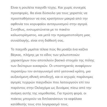
Είναι η ρουλέτα παιχνίδι τύχης. Και χωρίς συνεχείς
προσφορές, θα είναι δύσκολο για τους χειριστές να
προσπαθήσουν να σας κρατήσουν μακριά από την
αφθονία του κορυφαίου ανταγωνισμού στην αγορά.
Συνήθως, ενσωματώνεται με το πακέτο
καλωσορίσματος, και μετά την πραγματοποίηση μιας
συναλλαγής, είναι στη διάθεσή σας.
Το παιχνίδι μιμείται τέλεια πώς θα μοιάζει ένα καζίνο
Βέγκας, πλήρης με το είδος των γελωτοποιών
χαρακτήρων που αποτελούν βασικό στοιχείο της πόλης
των δεύτερων ευκαιριών. Οι υποστηρικτές αναφέρουν
περαιτέρω τον ανταγωνισμό από γειτονικά κράτη, μια
αυξανόμενη εθνική αποδοχή, και οι ισχυρές παράνομες
αγορές τυχερών παιχνιδιών που λειτουργούν επί του
παρόντος στην Οκλαχόμα ως δυνάμεις πίσω από την
ανάγκη αυτής της νομοθεσίας. Για πρώτη φορά, οι
παίκτες μπορούν να διπλασιάσουν τα κεφάλαια
κατάθεσής τους στο λογαριασμό τους.