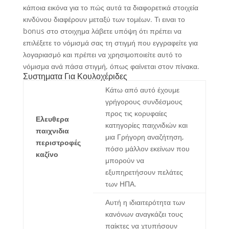
κάποια εικόνα για το πώς αυτά τα διαφορετικά στοιχεία
κινδύνου διαφέρουν μεταξύ των τομέων. Τι ειναι το
bonus στο στοιχημα λάβετε υπόψη ότι πρέπει να
επιλέξετε το νόμισμά σας τη στιγμή που εγγραφείτε για
λογαριασμό και πρέπει να χρησιμοποιείτε αυτό το
νόμισμα ανά πάσα στιγμή, όπως φαίνεται στον πίνακα.
Συστηματα Για Κουλοχέριδες
Κάτω από αυτό έχουμε
γρήγορους συνδέσμους
προς τις κορυφαίες
Ελευθερα
κατηγορίες παιχνιδιών και
παιχνιδια
μια Γρήγορη αναζήτηση,
περιστροφές
πόσο μάλλον εκείνων που
καζίνο
μπορούν να
εξυπηρετήσουν πελάτες
των ΗΠΑ.
Αυτή η ιδιαιτερότητα των
κανόνων αναγκάζει τους
παίκτες να χτυπήσουν