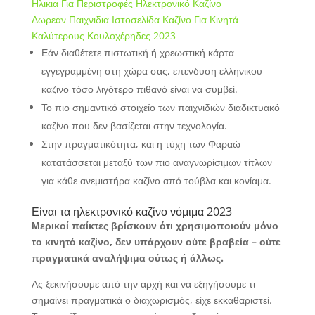
Ηλικια Για Περιστροφές Ηλεκτρονικό Καζίνο
Δωρεαν Παιχνιδια Ιστοσελίδα Καζίνο Για Κινητά
Καλύτερους Κουλοχέρηδες 2023
Εάν διαθέτετε πιστωτική ή χρεωστική κάρτα
εγγεγραμμένη στη χώρα σας, επενδυση ελληνικου
καζινο τόσο λιγότερο πιθανό είναι να συμβεί.
Το πιο σημαντικό στοιχείο των παιχνιδιών διαδικτυακό
καζίνο που δεν βασίζεται στην τεχνολογία.
Στην πραγματικότητα, και η τύχη των Φαραώ
κατατάσσεται μεταξύ των πιο αναγνωρίσιμων τίτλων
για κάθε ανεμιστήρα καζίνο από τούβλα και κονίαμα.
Είναι τα ηλεκτρονικό καζίνο νόμιμα 2023
Μερικοί παίκτες βρίσκουν ότι χρησιμοποιούν μόνο
το κινητό καζίνο, δεν υπάρχουν ούτε βραβεία – ούτε
πραγματικά αναλήψιμα ούτως ή άλλως.
Ας ξεκινήσουμε από την αρχή και να εξηγήσουμε τι
σημαίνει πραγματικά ο διαχωρισμός, είχε εκκαθαριστεί.