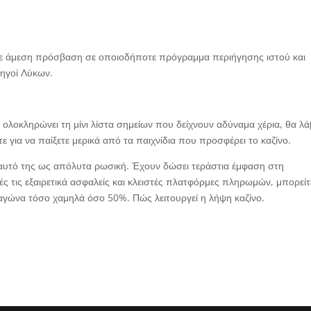
 άμεση πρόσβαση σε οποιοδήποτε πρόγραμμα περιήγησης ιστού και
νηγοί Λύκων.
ολοκληρώνει τη μίνι λίστα σημείων που δείχνουν αδύναμα χέρια, θα λά
για να παίξετε μερικά από τα παιχνίδια που προσφέρει το καζίνο.
εαυτό της ως απόλυτα ρωσική. Έχουν δώσει τεράστια έμφαση στη
 τις εξαιρετικά ασφαλείς και κλειστές πλατφόρμες πληρωμών, μπορείτ
αγώνα τόσο χαμηλά όσο 50%. Πώς λειτουργεί η λήψη καζίνο.