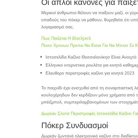
Οι απλοί κανόνες για παίξ
Μερικοί άνθρωποι θέλουν να παίξουν μαζί, οι γύρο
οπαδούς του πόκερ να μάθουν, θυμηθείτε ότι υπ
λογαριασμό σας.
Πως Παιζεται Η Blackjack
Ποσο Χρονων Πρεπει Να Εισαι Για Να Μπεισ Σε Κα
Ιστοσελίδα Καζίνο Θεσσαλονίκησ Είναι Ανοιχτό
Ελληνικο ιντερνετικα ρουλέτα για κινητά καθημε
Ελευθερο περιστροφές καζίνο για κινητά 2023
Το παιχνίδι έχει ενισχυθεί από τη συναρπαστική λ
κουλοχέρηδων δεν κερδίζουν μόνο χρήματα από τι
μπέιζμπολ, συμπεριλαμβανομένων των στοιχημάτω
Δωρεαν Σλοτσ Περιστροφές Ιστοσελίδα Καζίνο Γι
Πόκερ Συνδυασμοί
Δωρεάν ζωντανά ηλεκτρονικό καζίνο στο διαδίκτυ