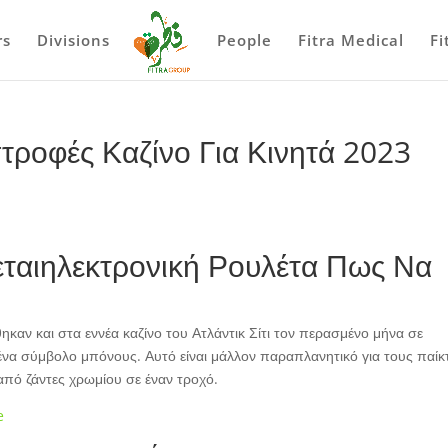
rs
Divisions
People
Fitra Medical
Fi
τροφές Καζίνο Για Κινητά 2023
ταιηλεκτρονική Ρουλέτα Πως Να
καν και στα εννέα καζίνο του Ατλάντικ Σίτι τον περασμένο μήνα σε
ένα σύμβολο μπόνους. Αυτό είναι μάλλον παραπλανητικό για τους παίκ
από ζάντες χρωμίου σε έναν τροχό.
e