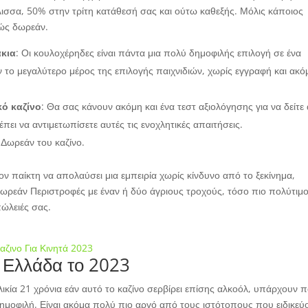
λισσα, 50% στην τρίτη κατάθεσή σας και ούτω καθεξής. Μόλις κάποιος
ελώς δωρεάν.
άκια
: Οι κουλοχέρηδες είναι πάντα μια πολύ δημοφιλής επιλογή σε ένα
ν το μεγαλύτερο μέρος της επιλογής παιχνιδιών, χωρίς εγγραφή και ακό
ό καζίνο
: Θα σας κάνουν ακόμη και ένα τεστ αξιολόγησης για να δείτε 
πει να αντιμετωπίσετε αυτές τις ενοχλητικές απαιτήσεις.
 Δωρεάν του καζίνο.
ν παίκτη να απολαύσει μια εμπειρία χωρίς κίνδυνο από το ξεκίνημα,
 Δωρεάν Περιστροφές με έναν ή δύο άγριους τροχούς, τόσο πιο πολύτιμ
πώλειές σας.
ζινο Για Κινητά 2023
ν Ελλάδα το 2023
 ηλικία 21 χρόνια εάν αυτό το καζίνο σερβίρει επίσης αλκοόλ, υπάρχουν 
δημοφιλή. Είναι ακόμα πολύ πιο αργό από τους ιστότοπους που ειδικεύ