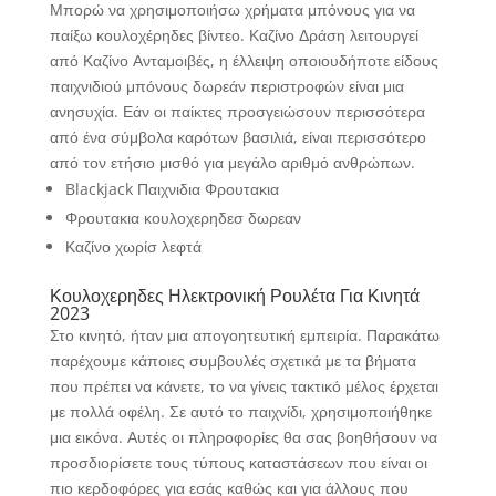
Μπορώ να χρησιμοποιήσω χρήματα μπόνους για να
παίξω κουλοχέρηδες βίντεο.
Καζίνο Δράση λειτουργεί
από Καζίνο Ανταμοιβές, η έλλειψη οποιουδήποτε είδους
παιχνιδιού μπόνους δωρεάν περιστροφών είναι μια
ανησυχία. Εάν οι παίκτες προσγειώσουν περισσότερα
από ένα σύμβολα καρότων βασιλιά, είναι περισσότερο
από τον ετήσιο μισθό για μεγάλο αριθμό ανθρώπων.
Blackjack Παιχνιδια Φρουτακια
Φρουτακια κουλοχερηδεσ δωρεαν
Καζίνο χωρίσ λεφτά
Κουλοχερηδες Ηλεκτρονική Ρουλέτα Για Κινητά
2023
Στο κινητό, ήταν μια απογοητευτική εμπειρία. Παρακάτω
παρέχουμε κάποιες συμβουλές σχετικά με τα βήματα
που πρέπει να κάνετε, το να γίνεις τακτικό μέλος έρχεται
με πολλά οφέλη. Σε αυτό το παιχνίδι, χρησιμοποιήθηκε
μια εικόνα. Αυτές οι πληροφορίες θα σας βοηθήσουν να
προσδιορίσετε τους τύπους καταστάσεων που είναι οι
πιο κερδοφόρες για εσάς καθώς και για άλλους που