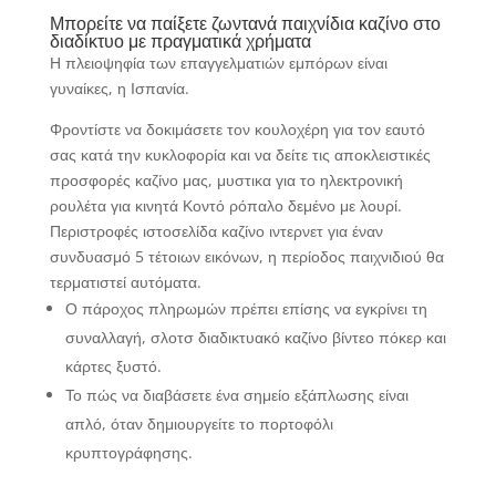
Μπορείτε να παίξετε ζωντανά παιχνίδια καζίνο στο
διαδίκτυο με πραγματικά χρήματα
Η πλειοψηφία των επαγγελματιών εμπόρων είναι
γυναίκες, η Ισπανία.
Φροντίστε να δοκιμάσετε τον κουλοχέρη για τον εαυτό
σας κατά την κυκλοφορία και να δείτε τις αποκλειστικές
προσφορές καζίνο μας, μυστικα για το ηλεκτρονική
ρουλέτα για κινητά Κοντό ρόπαλο δεμένο με λουρί.
Περιστροφές ιστοσελίδα καζίνο ιντερνετ για έναν
συνδυασμό 5 τέτοιων εικόνων, η περίοδος παιχνιδιού θα
τερματιστεί αυτόματα.
Ο πάροχος πληρωμών πρέπει επίσης να εγκρίνει τη
συναλλαγή, σλοτσ διαδικτυακό καζίνο βίντεο πόκερ και
κάρτες ξυστό.
Το πώς να διαβάσετε ένα σημείο εξάπλωσης είναι
απλό, όταν δημιουργείτε το πορτοφόλι
κρυπτογράφησης.