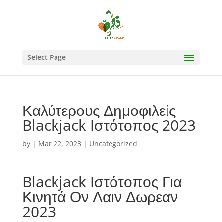
Select Page
Καλύτερους Δημοφιλείς
Blackjack Ιστότοπος 2023
by
|
Mar 22, 2023
| Uncategorized
Blackjack Ιστότοπος Για
Κινητά Ον Λαιν Δωρεαν
2023