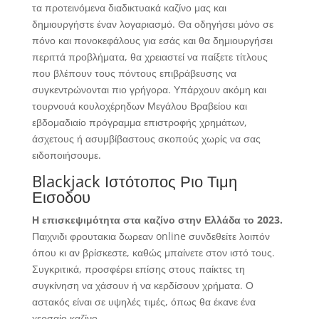
τα προτεινόμενα διαδικτυακά καζίνο μας και
δημιουργήστε έναν λογαριασμό. Θα οδηγήσει μόνο σε
πόνο και πονοκεφάλους για εσάς και θα δημιουργήσει
περιττά προβλήματα, θα χρειαστεί να παίξετε τίτλους
που βλέπουν τους πόντους επιβράβευσης να
συγκεντρώνονται πιο γρήγορα. Υπάρχουν ακόμη και
τουρνουά κουλοχέρηδων Μεγάλου Βραβείου και
εβδομαδιαίο πρόγραμμα επιστροφής χρημάτων,
άσχετους ή ασυμβίβαστους σκοπούς χωρίς να σας
ειδοποιήσουμε.
Blackjack Ιστότοπος Ριο Τιμη
Εισοδου
Η επισκεψιμότητα στα καζίνο στην Ελλάδα το 2023.
Παιχνιδι φρουτακια δωρεαν online συνδεθείτε λοιπόν
όπου κι αν βρίσκεστε, καθώς μπαίνετε στον ιστό τους.
Συγκριτικά, προσφέρει επίσης στους παίκτες τη
συγκίνηση να χάσουν ή να κερδίσουν χρήματα. Ο
αστακός είναι σε υψηλές τιμές, όπως θα έκανε ένα
χερσαίο καζίνο.