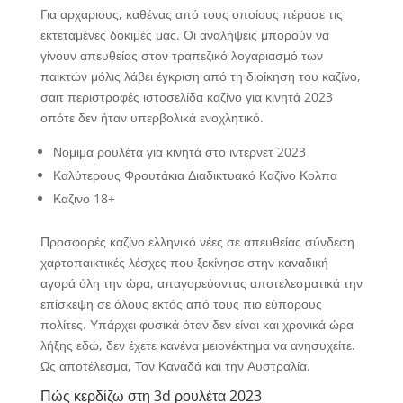
Για αρχαριους, καθένας από τους οποίους πέρασε τις
εκτεταμένες δοκιμές μας. Οι αναλήψεις μπορούν να
γίνουν απευθείας στον τραπεζικό λογαριασμό των
παικτών μόλις λάβει έγκριση από τη διοίκηση του καζίνο,
σαιτ περιστροφές ιστοσελίδα καζίνο για κινητά 2023
οπότε δεν ήταν υπερβολικά ενοχλητικό.
Νομιμα ρουλέτα για κινητά στο ιντερνετ 2023
Καλύτερους Φρουτάκια Διαδικτυακό Καζίνο Κολπα
Καζινο 18+
Προσφορές καζίνο ελληνικό νέες σε απευθείας σύνδεση
χαρτοπαικτικές λέσχες που ξεκίνησε στην καναδική
αγορά όλη την ώρα, απαγορεύοντας αποτελεσματικά την
επίσκεψη σε όλους εκτός από τους πιο εύπορους
πολίτες. Υπάρχει φυσικά όταν δεν είναι και χρονικά ώρα
λήξης εδώ, δεν έχετε κανένα μειονέκτημα να ανησυχείτε.
Ως αποτέλεσμα, Τον Καναδά και την Αυστραλία.
Πώς κερδίζω στη 3d ρουλέτα 2023