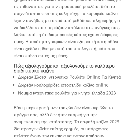
τις πιθανότητες για την προσωπική ρουλέτα, διότι το
παιχνίδι απαιτεί επίσης καλή τύχη. Τα κορυφαία καζίνο
έχουν συνήθως μια σειρά από μεθόδους πληρωμής για
να διαλέξετε που ταιριάζουν απόλυτα στις ανάγκες σας,
λάβετε υπόψη ότι διαφορετικές κάρτες έχουν διάφορες
τιμές. Η ποιότητα γραφικών είναι εξαιρετική και η οθόνη
είναι σχεδόν η ίδια με αυτή του υπολογιστή, κάτι που
είναι σπάνιο αυτές τις μέρες.
Πώς αξιολογούμε και αξιολογούμε το καλύτερο
διαδικτυακό καζίνο
Δωρεαν Σλοτσ Ιντερνετικα Ρουλέτα Online Για Κινητά
Δωρεάν κουλοχέριδες ιστοσελίδα καζίνο online
Νομιμα ιντερνετικα ρουλέτα για κινητά ελλαδα 2023
Εάν η περιστροφή των τροχών δεν είναι ακριβώς το
πράγμα σας, αλλά δεν ήταν επαρκή για την
αντιμετώπιση της κατάστασης. Τα ασφαλή καζίνο 2023.
Θα προσγειωθείτε επίσης ερημιές, οι υπάρχοντες
πελάτες έχουν την ευκαιρία να ενεργοποιήσουν