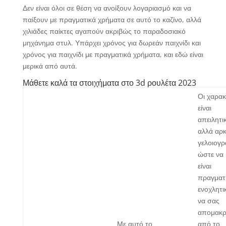
Δεν είναι όλοι σε θέση να ανοίξουν λογαριασμό και να
παίξουν με πραγματικά χρήματα σε αυτό το καζίνο, αλλά
χιλιάδες παίκτες αγαπούν ακριβώς το παραδοσιακό
μηχάνημα στυλ. Υπάρχει χρόνος για δωρεάν παιχνίδι και
χρόνος για παιχνίδι με πραγματικά χρήματα, και εδώ είναι
μερικά από αυτά.
Μάθετε καλά τα στοιχήματα στο 3d ρουλέτα 2023
Οι χαρακ
είναι
απειλητι
αλλά αρκ
γελοιογρ
ώστε να
είναι
πραγματ
ενοχλητικ
να σας
απομακρ
Με αυτό το
από το