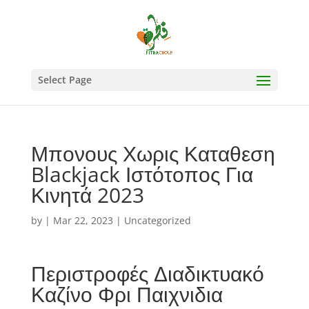
Select Page
Μπονους Χωρις Καταθεση
Blackjack Ιστότοπος Για
Κινητά 2023
by
|
Mar 22, 2023
| Uncategorized
Περιστροφές Διαδικτυακό
Καζίνο Φρι Παιχνιδια