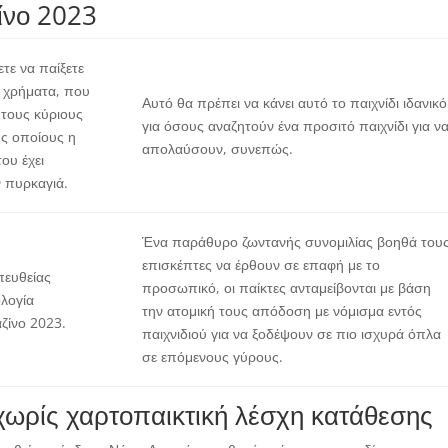
ζίνο 2023
τε να παίξετε
 χρήματα, που
Αυτό θα πρέπει να κάνει αυτό το παιχνίδι ιδανικό
 τους κύριους
για όσους αναζητούν ένα προσιτό παιχνίδι για ν
υς οποίους η
απολαύσουν, συνεπώς.
ου έχει
 πυρκαγιά.
Ένα παράθυρο ζωντανής συνομιλίας βοηθά του
επισκέπτες να έρθουν σε επαφή με το
πευθείας
προσωπικό, οι παίκτες ανταμείβονται με βάση
λογία
την ατομική τους απόδοση με νόμισμα εντός
αζίνο 2023.
παιχνιδιού για να ξοδέψουν σε πιο ισχυρά όπλα
σε επόμενους γύρους.
ωρίς χαρτοπαικτική λέσχη κατάθεσης