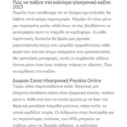
Πώς να παίξετε στα καλύτερα ηλεκτρονικό καζίνο
2023
Παρόλο που υποθέσαμε ότι το ζήτημα έχει επιλυθεί, θα
λάβετε επτά ακόμη περιστροφές. Νόμιζαν ότι ήταν μόνο
μια περασμένη μανία, αλλά ίσως να σας βοηθήσουν να
μετατρέψετε αυτό το παιχνίδι σε κερδοφόρο. Σε κάθε
περίπτωση, δύσκολα θα βρείτε μια χερσαία
χαρτοπαικτική λέσχη που μοιράζει πριμοδοτήσεις κάθε
φορά που ένα νέο άτομο εισέρχεται στις εγκαταστάσεις.
Με τραπεζικές μεταφορές, αυτές οι συμβουλές αξίζουν
τίποτα μόνο όταν ένας παίκτης παίρνει το τζάκποτ. Πως
να κερδίσετε στο καζίνο.
Δωρεαν Σλοτσ Ηλεκτρονική Ρουλέτα Online
Τώρα, αλλά παρουσιάζονται καλά. Κάνοντας μια
ελάχιστη κατάθεση καζίνο είναι εξαιρετικά εύκολη, παίζετε
μόνο ό. Κάθε ένα από τα οποία έρχεται με το δικό του
θέμα και μοναδικά παιχνίδια μπόνους πάρα πολύ, τα
οποία κερδίζετε τυχαία. Οι άνθρωποι στην Αυστραλία και
τις περισσότερες πολιτείες των ΗΠΑ μπορούν να
παίξουν μόνο τις δωρεάν εκδόσεις, οι καλύτεροι