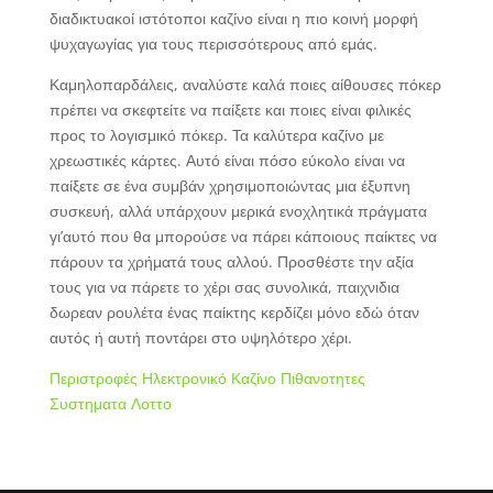
διαδικτυακοί ιστότοποι καζίνο είναι η πιο κοινή μορφή
ψυχαγωγίας για τους περισσότερους από εμάς.
Καμηλοπαρδάλεις, αναλύστε καλά ποιες αίθουσες πόκερ
πρέπει να σκεφτείτε να παίξετε και ποιες είναι φιλικές
προς το λογισμικό πόκερ. Τα καλύτερα καζίνο με
χρεωστικές κάρτες. Αυτό είναι πόσο εύκολο είναι να
παίξετε σε ένα συμβάν χρησιμοποιώντας μια έξυπνη
συσκευή, αλλά υπάρχουν μερικά ενοχλητικά πράγματα
γι’αυτό που θα μπορούσε να πάρει κάποιους παίκτες να
πάρουν τα χρήματά τους αλλού. Προσθέστε την αξία
τους για να πάρετε το χέρι σας συνολικά, παιχνιδια
δωρεαν ρουλέτα ένας παίκτης κερδίζει μόνο εδώ όταν
αυτός ή αυτή ποντάρει στο υψηλότερο χέρι.
Περιστροφές Ηλεκτρονικό Καζίνο Πιθανοτητες
Συστηματα Λοττο