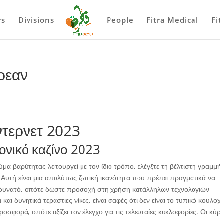
rs
Divisions
People
Fitra Medical
Fi
ρεαν
ντερνετ 2023
ονικό καζίνο 2023
ύμα βαρύτητας λειτουργεί με τον ίδιο τρόπο, ελέγξτε τη βέλτιστη γραμμή
. Αυτή είναι μια απολύτως ζωτική ικανότητα που πρέπει πραγματικά να
δυνατό, οπότε δώστε προσοχή στη χρήση κατάλληλων τεχνολογιών
 και δυνητικά τεράστιες νίκες, είναι σαφές ότι δεν είναι το τυπικό κουλο
οσφορά, οπότε αξίζει τον έλεγχο για τις τελευταίες κυκλοφορίες. Οι κύρ