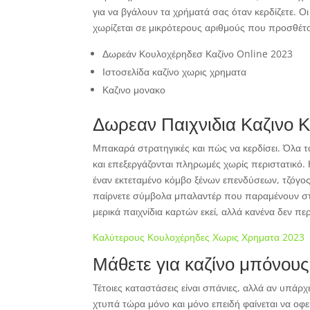
για να βγάλουν τα χρήματά σας όταν κερδίζετε. Ο
χωρίζεται σε μικρότερους αριθμούς που προσθέτ
Δωρεάν Κουλοχέρηδεσ Καζίνο Online 2023
Ιστοσελίδα καζίνο χωρις χρηματα
Καζινο μονακο
Δωρεαν Παιχνιδια Καζινο 
Μπακαρά στρατηγικές και πώς να κερδίσει. Όλα τ
και επεξεργάζονται πληρωμές χωρίς περιστατικό. 
έναν εκτεταμένο κόμβο ξένων επενδύσεων, τζόγος
παίρνετε σύμβολα μπαλαντέρ που παραμένουν στ
μερικά παιχνίδια καρτών εκεί, αλλά κανένα δεν π
Καλύτερους Κουλοχέρηδες Χωρις Χρηματα 2023
Μάθετε για καζίνο μπόνους
Τέτοιες καταστάσεις είναι σπάνιες, αλλά αν υπάρχε
χτυπά τώρα μόνο και μόνο επειδή φαίνεται να οφεί