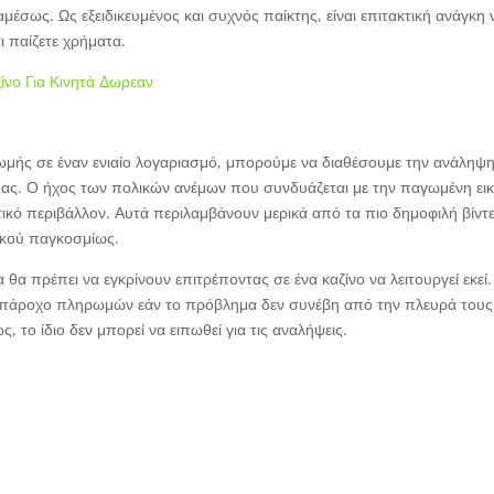
αμέσως. Ως εξειδικευμένος και συχνός παίκτης, είναι επιτακτική ανάγκη 
αι παίζετε χρήματα.
ίνο Για Κινητά Δωρεαν
μής σε έναν ενιαίο λογαριασμό, μπορούμε να διαθέσουμε την ανάληψ
ας. Ο ήχος των πολικών ανέμων που συνδυάζεται με την παγωμένη ει
κιστικό περιβάλλον. Αυτά περιλαμβάνουν μερικά από τα πιο δημοφιλή βίντ
ικού παγκοσμίως.
α πρέπει να εγκρίνουν επιτρέποντας σε ένα καζίνο να λειτουργεί εκεί.
 πάροχο πληρωμών εάν το πρόβλημα δεν συνέβη από την πλευρά τους
 το ίδιο δεν μπορεί να ειπωθεί για τις αναλήψεις.