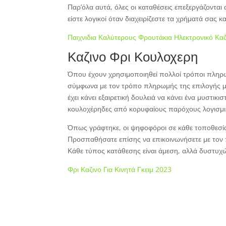
Παρ’όλα αυτά, όλες οι καταθέσεις επεξεργάζονται 
είστε λογικοί όταν διαχειρίζεστε τα χρήματά σας κ
Παιχνιδια Καλύτερους Φρουτάκια Ηλεκτρονικό Καζ
Καζινο Φρι Κουλοχερη
Όπου έχουν χρησιμοποιηθεί πολλοί τρόποι πληρω
σύμφωνα με τον τρόπο πληρωμής της επιλογής μ
έχει κάνει εξαιρετική δουλειά να κάνει ένα μυστι
κουλοχέρηδες από κορυφαίους παρόχους λογισμ
Όπως γράφτηκε, οι ψηφοφόροι σε κάθε τοποθεσία θ
Προσπαθήσατε επίσης να επικοινωνήσετε με τον
Κάθε τύπος κατάθεσης είναι άμεση, αλλά δυστυχώς,
Φρι Καζινο Για Κινητά Γκειμ 2023