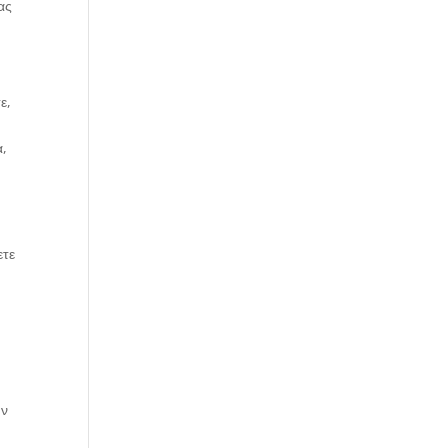
ας
ε,
α,
ετε
υν