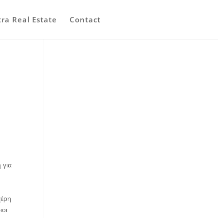
tra Real Estate
Contact
 για
χέρη
ιοι