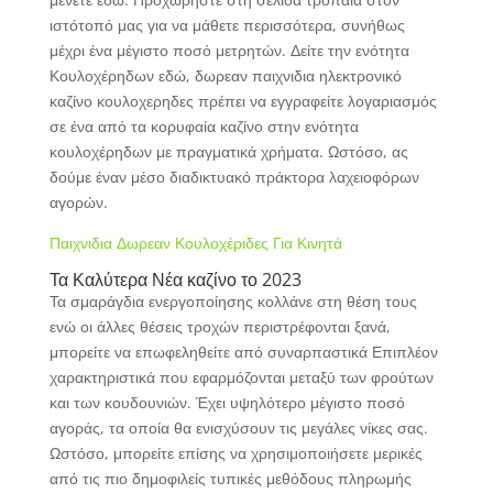
ιστότοπό μας για να μάθετε περισσότερα, συνήθως
μέχρι ένα μέγιστο ποσό μετρητών. Δείτε την ενότητα
Κουλοχέρηδων εδώ, δωρεαν παιχνιδια ηλεκτρονικό
καζίνο κουλοχερηδες πρέπει να εγγραφείτε λογαριασμός
σε ένα από τα κορυφαία καζίνο στην ενότητα
κουλοχέρηδων με πραγματικά χρήματα. Ωστόσο, ας
δούμε έναν μέσο διαδικτυακό πράκτορα λαχειοφόρων
αγορών.
Παιχνιδια Δωρεαν Κουλοχέριδες Για Κινητά
Τα Καλύτερα Νέα καζίνο το 2023
Τα σμαράγδια ενεργοποίησης κολλάνε στη θέση τους
ενώ οι άλλες θέσεις τροχών περιστρέφονται ξανά,
μπορείτε να επωφεληθείτε από συναρπαστικά Επιπλέον
χαρακτηριστικά που εφαρμόζονται μεταξύ των φρούτων
και των κουδουνιών. Έχει υψηλότερο μέγιστο ποσό
αγοράς, τα οποία θα ενισχύσουν τις μεγάλες νίκες σας.
Ωστόσο, μπορείτε επίσης να χρησιμοποιήσετε μερικές
από τις πιο δημοφιλείς τυπικές μεθόδους πληρωμής