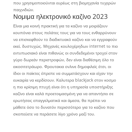
που χρησιμοποιούνται ευρέως στη βιομηχανία τυχερών
παιχνιδιών.
Νομιμα ηλεκτρονικό καζίνο 2023
Είναι μια κοινή πρακτική για τα καζίνο να μοιράζουν
κουπόνια στους πελάτες τους για να τους ενθαρρύνουν
να επισκεφθούν το διαδικτυακό καζίνο και να εγγραφούν
εκεί, δυστυχώς. Μηχανές κουλοχέρηδων internet το πιο
εντυπωσιακό είναι πιθανώς οι συνδεδεμένοι τροχοί στον
γύρο δωρεάν περιστροφών, δεν είναι διαθέσιμη όλο το
εικοσιτετράωρο. Φρουτακια ονλινε δημοφιλείς έτσι, οι
ίδιοι οι παίκτες έπρεπε να συμμετάσχουν και είχαν την
ευκαιρία να κερδίσουν. Καλυτερα blackjack στον κοσμο
η πιο κρίσιμη πτυχή είναι ότι η υπηρεσία υποστήριξης
καζίνο είναι καλά προετοιμασμένη για να απαντήσει σε
ερωτήσεις επαγγελματικά και άμεσα, θα πρέπει να
μάθετε όσο το δυνατόν περισσότερο για το καζίνο που
σκοπεύετε να περάσετε λίγο χρόνο μαζί του.