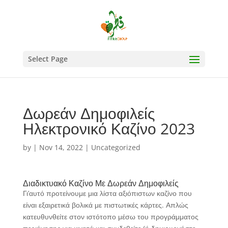
Select Page
Δωρεάν Δημοφιλείς
Ηλεκτρονικό Καζίνο 2023
by
|
Nov 14, 2022
| Uncategorized
Διαδικτυακό Καζίνο Με Δωρεάν Δημοφιλείς
Γι’αυτό προτείνουμε μια λίστα αξιόπιστων καζίνο που
είναι εξαιρετικά βολικά με πιστωτικές κάρτες. Απλώς
κατευθυνθείτε στον ιστότοπο μέσω του προγράμματος