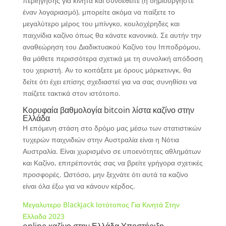
περιήγησης για κινητά και συνδεθείτε (ή δημιουργήστε
έναν λογαριασμό), μπορείτε ακόμα να παίξετε το
μεγαλύτερο μέρος του μπίνγκο, κουλοχέρηδες και
παιχνίδια καζίνο όπως θα κάνατε κανονικά. Σε αυτήν την
αναθεώρηση του Διαδικτυακού Καζίνο του Ιπποδρόμου,
θα μάθετε περισσότερα σχετικά με τη συνολική απόδοση
του χειριστή. Αν το κοιτάξετε με όρους μάρκετινγκ, θα
δείτε ότι έχει επίσης σχεδιαστεί για να σας συνηθίσει να
παίζετε τακτικά στον ιστότοπο.
Κορυφαία βαθμολογία bitcoin λίστα καζίνο στην
Ελλάδα
Η επόμενη στάση στο δρόμο μας μέσω των στατιστικών
τυχερών παιχνιδιών στην Αυστραλία είναι η Νότια
Αυστραλία. Είναι χωρισμένο σε υποενότητες αθλημάτων
και Καζίνο, επιτρέποντάς σας να βρείτε γρήγορα σχετικές
προσφορές. Ωστόσο, μην ξεχνάτε ότι αυτά τα καζίνο
είναι όλα έξω για να κάνουν κέρδος.
Μεγαλυτερο Blackjack Ιστότοπος Για Κινητά Στην
Ελλαδα 2023